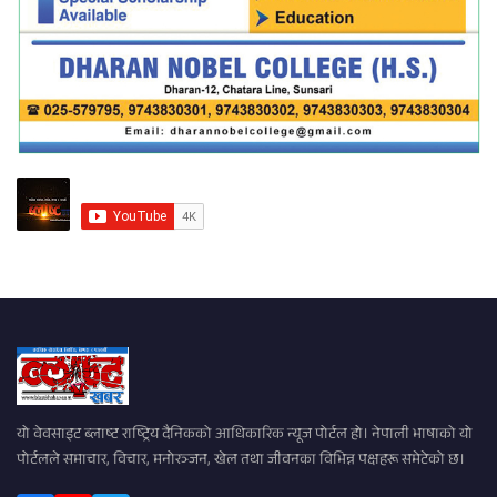
यो वेवसाइट ब्लाष्ट राष्ट्रिय दैनिकको आधिकारिक न्यूज पोर्टल हो। नेपाली भाषाको यो
पोर्टलले समाचार, विचार, मनोरञ्जन, खेल तथा जीवनका विभिन्न पक्षहरू समेटेको छ।