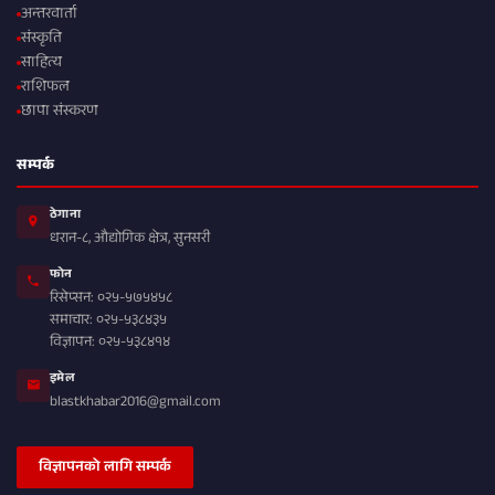
अन्तरवार्ता
संस्कृति
साहित्य
राशिफल
छापा संस्करण
सम्पर्क
ठेगाना
धरान-८, औद्योगिक क्षेत्र, सुनसरी
फोन
रिसेप्सन: ०२५-५७५४५८
समाचार: ०२५-५३८४३५
विज्ञापन: ०२५-५३८४१४
इमेल
blastkhabar2016@gmail.com
विज्ञापनको लागि सम्पर्क