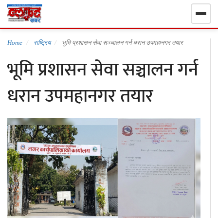
गृहपृष्ठ
Home
राष्ट्रिय
भूमि प्रशासन सेवा सञ्चालन गर्न धरान उपमहानगर तयार
भूमि प्रशासन सेवा सञ्चालन गर्न
निर्वाचन खबर
धरान उपमहानगर तयार
समाचार
राजनीति
राष्ट्रिय
खेलकुद
स्वास्थ्य