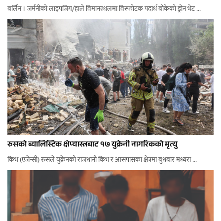
बर्लिन । जर्मनीको लाइपजिग/हाले विमानस्थलमा विस्फोटक पदार्थ बोकेको ड्रोन भेट ...
रुसको ब्यालिस्टिक क्षेप्यास्त्रबाट १७ युक्रेनी नागरिकको मृत्यु
किभ (एजेन्सी) रुसले युक्रेनको राजधानी किभ र आसपासका क्षेत्रमा बुधबार मध्यरा ...