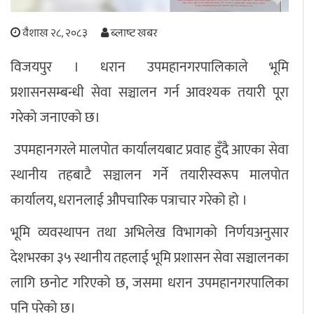
अपराध
वैशाख २८, २०८३
ब्लाष्ट खबर
छापा समाचार
विजयपुर । धरान उपमहानगरपालिकाले भूमि
प्रशासनसम्बन्धी सेवा सञ्चालन गर्न आवश्यक तयारी पूरा
थप विभाग
गरेको जनाएको छ।
छापा संस्करण
अर्थ
बिचार
सम्पादकीय
विशेष
उपमहानगरले मालपोत कार्यालयबाट प्रवाह हुँदै आएका सेवा
अन्तर्राष्ट्रिय / प्रवास
अन्तरवार्ता
संस्कृति
साहित्य
ब्लग/रिभ्यु
स्थानीय तहबाटै सञ्चालन गर्ने तयारीस्वरूप मालपोत
राशिफल
कार्यालय, धरानलाई औपचारिक पत्राचार गरेको हो ।
भूमि व्यवस्थापन तथा अभिलेख विभागको निर्णयअनुसार
देशभरका ३५ स्थानीय तहलाई भूमि प्रशासन सेवा सञ्चालनका
लागि छनोट गरिएको छ, जसमा धरान उपमहानगरपालिका
पनि परेको छ।