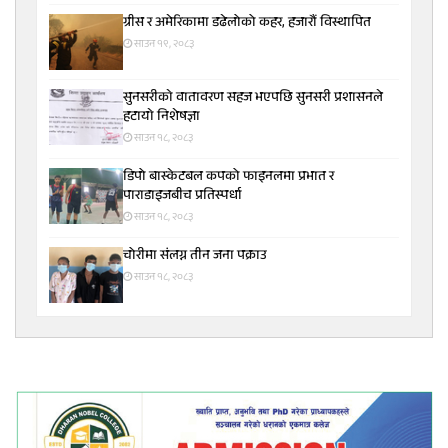
ग्रीस र अमेरिकामा डढेलोको कहर, हजारौं विस्थापित
साउन १९, २०८३
सुनसरीकाे वातावरण सहज भएपछि सुनसरी प्रशासनले
हटायाे निशेषज्ञा
साउन १८, २०८३
डिपो बास्केटबल कपको फाइनलमा प्रभात र
पाराडाइजबीच प्रतिस्पर्धा
साउन १८, २०८३
चोरीमा संलग्न तीन जना पक्राउ
साउन १८, २०८३