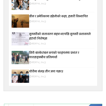
साउन १९, २०८३
ग्रीस र अमेरिकामा डढेलोको कहर, हजारौं विस्थापित
साउन १९, २०८३
सुनसरीकाे वातावरण सहज भएपछि सुनसरी प्रशासनले
हटायाे निशेषज्ञा
साउन १८, २०८३
डिपो बास्केटबल कपको फाइनलमा प्रभात र
पाराडाइजबीच प्रतिस्पर्धा
साउन १८, २०८३
चोरीमा संलग्न तीन जना पक्राउ
साउन १८, २०८३