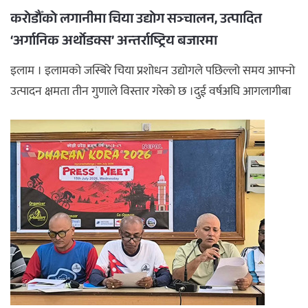
करोडौँको लगानीमा चिया उद्योग सञ्चालन, उत्पादित
अपराध
‘अर्गानिक अर्थोडक्स’ अन्तर्राष्ट्रिय बजारमा
छापा समाचार
इलाम । इलामको जस्बिरे चिया प्रशोधन उद्योगले पछिल्लो समय आफ्नो
उत्पादन क्षमता तीन गुणाले विस्तार गरेको छ ।दुई वर्षअघि आगलागीबा
थप विभाग
...
छापा संस्करण
अर्थ
बिचार
सम्पादकीय
विशेष
अन्तर्राष्ट्रिय / प्रवास
अन्तरवार्ता
संस्कृति
साहित्य
ब्लग/रिभ्यु
राशिफल