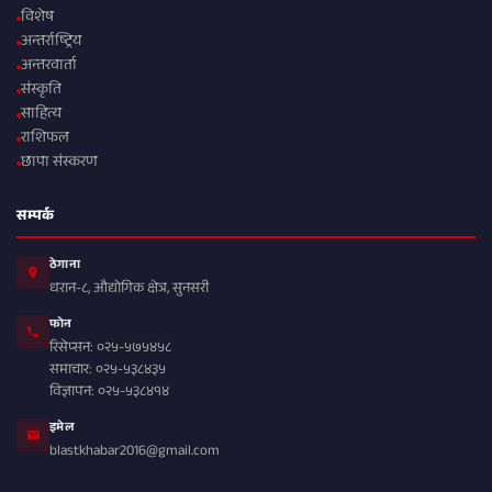
विशेष
अन्तर्राष्ट्रिय
अन्तरवार्ता
संस्कृति
साहित्य
राशिफल
छापा संस्करण
सम्पर्क
ठेगाना
धरान-८, औद्योगिक क्षेत्र, सुनसरी
फोन
रिसेप्सन: ०२५-५७५४५८
समाचार: ०२५-५३८४३५
विज्ञापन: ०२५-५३८४१४
इमेल
blastkhabar2016@gmail.com