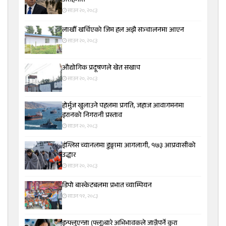
असहमति
साउन २०, २०८३
लाखौँ खर्चिएको जिम हल अझै सञ्चालनमा आएन
साउन २०, २०८३
औद्योगिक प्रदूषणले खेत सखाप
साउन २०, २०८३
होर्मुज खुलाउने पहलमा प्रगति, जहाज आवागमनमा
इरानको निगरानी प्रस्ताव
साउन २०, २०८३
इंग्लिस च्यानलमा डुङ्गामा आगलागी, १७३ आप्रवासीको
उद्धार
साउन २०, २०८३
डिपो बास्केटबलमा प्रभात च्याम्पियन
साउन १९, २०८३
इन्फ्लुएन्जा (फ्लू)बारे अभिभावकले जान्नैपर्ने कुरा