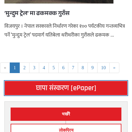
‘मुन्दुम ट्रेल’ मा ढकमक्क गुराँस
विजयपुर । नेपाल सरकारले निर्धारण गरेका १०० पर्यटकीय गन्तव्यभित्र
पर्ने ‘मुन्दुम ट्रेल’ पदमार्ग यतिबेला थरीथरीका गुराँसले ढकमक ...
«
1
2
3
4
5
6
7
8
9
10
»
छापा संस्करण [ePaper]
भर्खरै
लाेकप्रिय