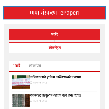
छापा संस्करण [ePaper]
भर्खरै
लाेकप्रिय
भर्खरै
लोकप्रिय
कमिसन खाने हाकिम अख्तियारको फन्दामा
साउन २१, २०८३
धरानबाट लागूऔषधसहित पाँच जना पक्राउ
साउन २१, २०८३