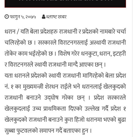
अपराध
फागुन ५, २०७५
ब्लाष्ट खबर
छापा समाचार
धरान / यति बेला प्रदेशहरु राजधानी र प्रदेशको नामबारे चर्चा
चलिरहेको छ । सरकारले विराटनगरलाई अस्थायी राजधानी
थप विभाग
तोकेर काम भईरहेको छ । विशेष गरेर धनकुटा, धरान, इटहरी
छापा संस्करण
अर्थ
बिचार
सम्पादकीय
विशेष
र विराटनगरले स्थायी राजधानी माग्दै आएका छन् ।
अन्तर्राष्ट्रिय / प्रवास
अन्तरवार्ता
संस्कृति
साहित्य
ब्लग/रिभ्यु
यता धरानले प्रदेशको स्थायी राजधानी मागिरहेको बेला प्रदेश
राशिफल
नं. १ का मुख्यमन्त्री शेरधन राईले भने धरानलाई खेलकुदको
राजधानी बनाउने उद्घोष गरेका छन् । प्रदेश सरकारले
खेलकुदलाई उच्च प्राथमिकता दिएको उल्लेख गर्दै प्रदेश १
खेलकुदको राजधानी बनाउने कुरा हिजो धरानमा भएको बुढा
सुब्बा फुटवलको समापन गदैं बताएका हुन ।