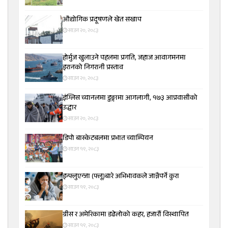
औद्योगिक प्रदूषणले खेत सखाप
साउन २०, २०८३
होर्मुज खुलाउने पहलमा प्रगति, जहाज आवागमनमा
इरानको निगरानी प्रस्ताव
साउन २०, २०८३
इंग्लिस च्यानलमा डुङ्गामा आगलागी, १७३ आप्रवासीको
उद्धार
साउन २०, २०८३
डिपो बास्केटबलमा प्रभात च्याम्पियन
साउन १९, २०८३
इन्फ्लुएन्जा (फ्लू)बारे अभिभावकले जान्नैपर्ने कुरा
साउन १९, २०८३
ग्रीस र अमेरिकामा डढेलोको कहर, हजारौं विस्थापित
साउन १९, २०८३