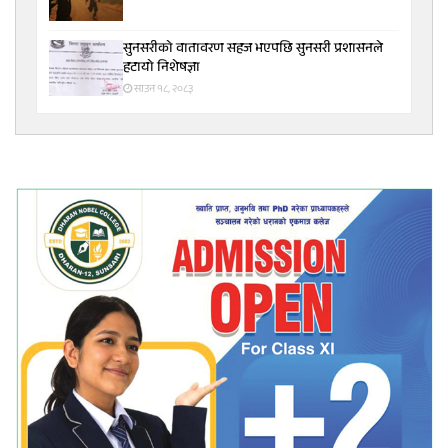
सुनसरीकाे वातावरण सहज भएपछि सुनसरी प्रशासनले
हटायाे निशेषज्ञा
साउन १८, २०८३