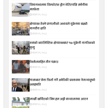
विमानस्थलमा विस्फोटक ड्रोन भेटिएपछि जर्मनीमा
सतर्कता
साउन २१, २०८३
क्षेप्यास्त्र रोक्ने प्रणालीको अभावले युक्रेनमा बढ्यो
मानवीय क्षति
साउन २१, २०८३
रुसको ब्यालिस्टिक क्षेप्यास्त्रबाट १७ युक्रेनी नागरिकको
मृत्यु
साउन २१, २०८३
पेस्तोलसहित तीन पक्राउ
साउन २१, २०८३
गाजाबाट सेना फिर्ता गर्ने अमेरिकी प्रस्तावमा नेतान्याहुको
असहमति
साउन २०, २०८३
लाखौँ खर्चिएको जिम हल अझै सञ्चालनमा आएन
साउन २०, २०८३