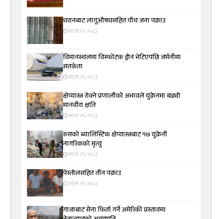
धरानबाट लागूऔषधसहित पाँच जना पक्राउ
साउन २१, २०८३
विमानस्थलमा विस्फोटक ड्रोन भेटिएपछि जर्मनीमा
सतर्कता
साउन २१, २०८३
क्षेप्यास्त्र रोक्ने प्रणालीको अभावले युक्रेनमा बढ्यो
मानवीय क्षति
साउन २१, २०८३
रुसको ब्यालिस्टिक क्षेप्यास्त्रबाट १७ युक्रेनी
नागरिकको मृत्यु
साउन २१, २०८३
पेस्तोलसहित तीन पक्राउ
साउन २१, २०८३
गाजाबाट सेना फिर्ता गर्ने अमेरिकी प्रस्तावमा