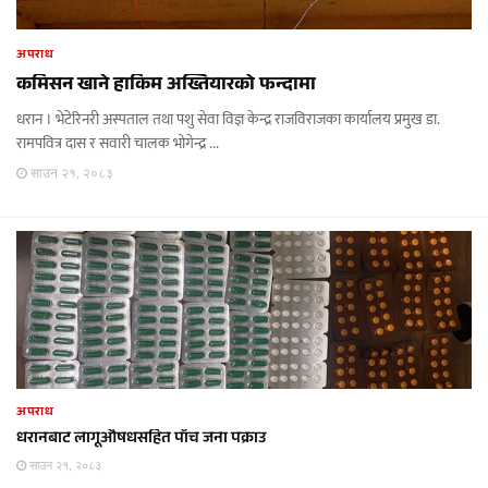
अपराध
कमिसन खाने हाकिम अख्तियारको फन्दामा
धरान । भेटेरिनरी अस्पताल तथा पशु सेवा विज्ञ केन्द्र राजविराजका कार्यालय प्रमुख डा.
रामपवित्र दास र सवारी चालक भोगेन्द्र ...
साउन २१, २०८३
अपराध
धरानबाट लागूऔषधसहित पाँच जना पक्राउ
साउन २१, २०८३