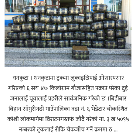
अपराध
छापा समाचार
थप विभाग
छापा संस्करण
अर्थ
बिचार
सम्पादकीय
विशेष
अन्तर्राष्ट्रिय / प्रवास
अन्तरवार्ता
संस्कृति
साहित्य
ब्लग/रिभ्यु
धनकुटा । धनकुटामा ट्रकमा लुकाइछिपाई ओसारपसार
राशिफल
गरिएको ६ सय ४७ किलोग्राम गाँजासहित पक्राउ परेका दुई
जनालाई यूवालाई प्रहरीले सार्वजनिक गरेको छ ।बिहीबार
बिहान साँगुरीगढी गाउँपालिका वडा नं. ६ भेडेटार चोकस्थित
कोशी लोकमार्गमा विराटनगरतर्फ जाँदै गरेको ना. ३ ख ५०९५
नम्बरको ट्रकलाई रोकि चेकजाँच गर्ने क्रममा ठ ...