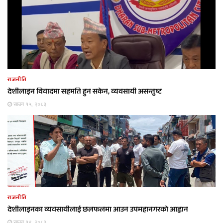
राजनीति
देशीलाइन विवादमा सहमति हुन सकेन, व्यवसायी असन्तुष्ट
साउन १५, २०८३
राजनीति
देशीलाइनका व्यवसायीलाई छलफलमा आउन उपमहानगरको आह्वान
साउन १४, २०८३