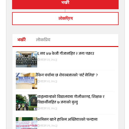
भर्खरै
लाेकप्रिय
भर्खरै
लोकप्रिय
६ सय ४७ केजी गाँजासहित २ जना पक्राउ
साउन २२, २०८३
किन चर्चामा छ शेयरबजारको ‘सर्ट सेलिङ’ ?
साउन २२, २०८३
थाइल्यान्डको विद्यालयमा गोलीकाण्ड, शिक्षक र
विद्यार्थीसहित ७ जनाको मृत्यु
साउन २२, २०८३
कमिसन खाने हाकिम अख्तियारको फन्दामा
साउन २१, २०८३