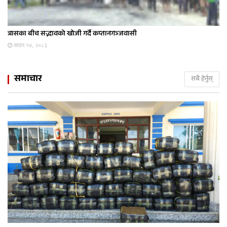
त्रासका बीच सद्भावको खोजी गर्दै कप्तानगञ्जवासी
साउन १४, २०८३
समाचार
सबै हेर्नुस्