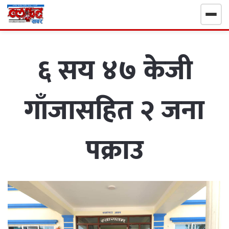
गृहपृष्ठ
६ सय ४७ केजी
निर्वाचन खबर
गाँजासहित २ जना
समाचार
राजनीति
पक्राउ
राष्ट्रिय
खेलकुद
स्वास्थ्य