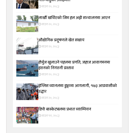
नेतान्याहुको असहमति
साउन २०, २०८३
लाखौँ खर्चिएको जिम हल अझै सञ्चालनमा आएन
साउन २०, २०८३
औद्योगिक प्रदूषणले खेत सखाप
साउन २०, २०८३
होर्मुज खुलाउने पहलमा प्रगति, जहाज आवागमनमा
इरानको निगरानी प्रस्ताव
साउन २०, २०८३
इंग्लिस च्यानलमा डुङ्गामा आगलागी, १७३ आप्रवासीको
उद्धार
साउन २०, २०८३
डिपो बास्केटबलमा प्रभात च्याम्पियन
साउन १९, २०८३