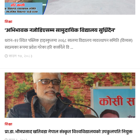
शिक्षा
‘अभिभावक नजोडिएसम्म सामुदायिक विद्यालय सुध्रिँदैन’
धरान–१२ स्थित पब्लिक हाइस्कुलमा २०६८ सालमा विद्यालय व्यवस्थापन समिति (विव्यस)
सदस्यका रूपमा प्रवेश गरेका हरि कार्कीले वि ...
साउन १७, २०८३
शिक्षा
प्रा.डा. भीमप्रसाद खतिवडा नेपाल संस्कृत विश्वविद्यालयको उपकुलपति नियुक्त
साउन ६, २०८३