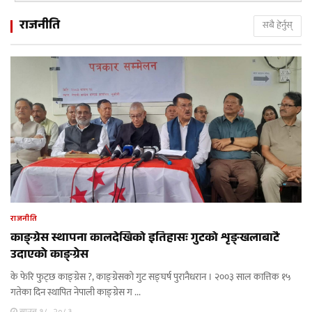
राजनीति
सबै हेर्नुस्
राजनीति
काङ्ग्रेस स्थापना कालदेखिकाे इतिहासः गुटको शृङ्खलाबाटै
उदाएको काङ्ग्रेस
के फेरि फुट्छ काङ्ग्रेस ?, काङ्ग्रेसको गुट सङ्घर्ष पुरानैधरान । २००३ साल कात्तिक १५
गतेका दिन स्थापित नेपाली काङ्ग्रेस ग ...
साउन १८, २०८३