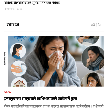
विमानस्थलबाट ब्राउन सुगरसहित एक पक्राउ
साउन १४, २०८३
स्वास्थ्य
सबै हेर्नुस्
स्वास्थ्य
इन्फ्लुएन्जा (फ्लू)बारे अभिभावकले जान्नैपर्ने कुरा
मौसम परिवर्तनसँगै बालबालिकामा विभिन्न भाइरल सङ्क्रमणहरू बढ्ने गर्दछन् । विशेषगरी