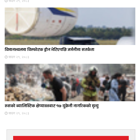
साउन २१, २०८३
विमानस्थलमा विस्फोटक ड्रोन भेटिएपछि जर्मनीमा सतर्कता
साउन २१, २०८३
रुसको ब्यालिस्टिक क्षेप्यास्त्रबाट १७ युक्रेनी नागरिकको मृत्यु
साउन २१, २०८३