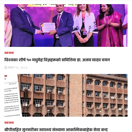
स्वास्थ्य
विश्वका शीर्ष १० मधुमेह विज्ञहरूको समितिमा डा. अजय यादव चयन
साउन १२, २०८३
स्वास्थ्य
बीपीसहित सुनसरीका स्वास्थ्य संस्थामा आकस्मिकबाहेक सेवा बन्द