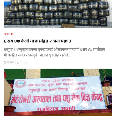
अपराध
६ सय ४७ केजी गाँजासहित २ जना पक्राउ
धनकुटा । धनकुटामा ट्रकमा लुकाइछिपाई ओसारपसार गरिएको ६ सय ४७ किलोग्राम
गाँजासहित पक्राउ परेका दुई जनालाई यूवालाई प्रहरीले ...
साउन २२, २०८३