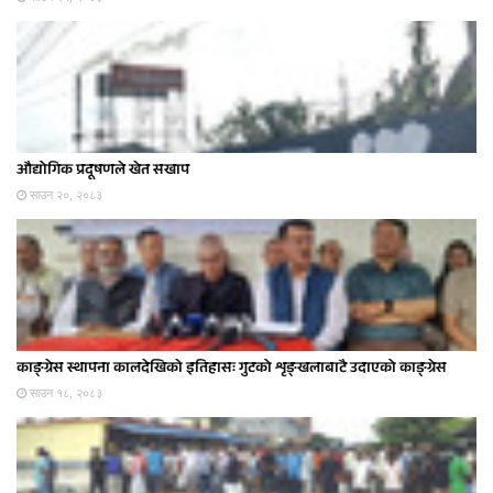
औद्योगिक प्रदूषणले खेत सखाप
साउन २०, २०८३
काङ्ग्रेस स्थापना कालदेखिकाे इतिहासः गुटको शृङ्खलाबाटै उदाएको काङ्ग्रेस
साउन १८, २०८३