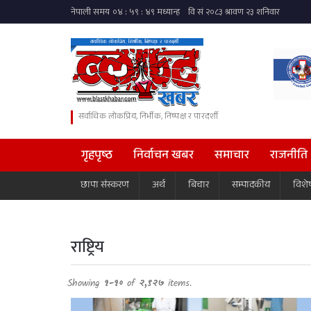
सर्वाधिक लोकप्रिय, निर्भीक, निष्पक्ष र पारदर्शी
गृहपृष्ठ
निर्वाचन खबर
समाचार
राजनीति
छापा संस्करण
अर्थ
बिचार
सम्पादकीय
विशे
राष्ट्रिय
Showing
१-१०
of
२,९२७
items.