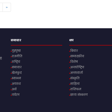
»
समाचार
थप
गृहपृष्ठ
बिचार
राजनीति
सम्पादकीय
ली
राष्ट्रिय
विशेष
समाचार
अन्तर्राष्ट्रिय
खेलकुद
अन्तरवार्ता
स्वास्थ्य
संस्कृति
अपराध
साहित्य
अर्थ
राशिफल
पर्यटन
छापा संस्करण