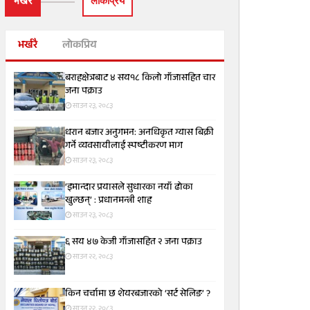
भर्खरै
लाेकप्रिय
भर्खरै
लोकप्रिय
बराहक्षेत्रबाट ४ सय१८ किलो गाँजासहित चार
जना पक्राउ
साउन २३, २०८३
धरान बजार अनुगमन: अनधिकृत ग्यास बिक्री
गर्ने व्यवसायीलाई स्पष्टीकरण माग
साउन २३, २०८३
‘इमान्दार प्रयासले सुधारका नयाँ ढोका
खुल्छन्’ : प्रधानमन्त्री शाह
साउन २३, २०८३
६ सय ४७ केजी गाँजासहित २ जना पक्राउ
साउन २२, २०८३
किन चर्चामा छ शेयरबजारको ‘सर्ट सेलिङ’ ?
साउन २२, २०८३