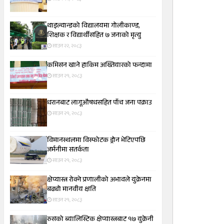
थाइल्यान्डको विद्यालयमा गोलीकाण्ड,
शिक्षक र विद्यार्थीसहित ७ जनाको मृत्यु
साउन २२, २०८३
कमिसन खाने हाकिम अख्तियारको फन्दामा
साउन २१, २०८३
धरानबाट लागूऔषधसहित पाँच जना पक्राउ
साउन २१, २०८३
विमानस्थलमा विस्फोटक ड्रोन भेटिएपछि
जर्मनीमा सतर्कता
साउन २१, २०८३
क्षेप्यास्त्र रोक्ने प्रणालीको अभावले युक्रेनमा
बढ्यो मानवीय क्षति
साउन २१, २०८३
रुसको ब्यालिस्टिक क्षेप्यास्त्रबाट १७ युक्रेनी