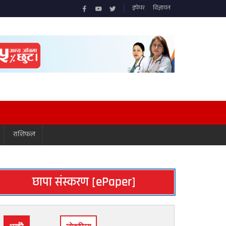
इपेपर
विज्ञापन
राशिफल
छापा संस्करण [ePaper]