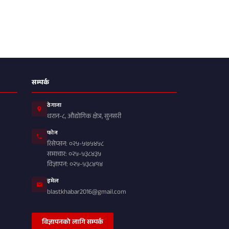
सम्पर्क
ठेगाना
धरान-८, औद्योगिक क्षेत्र, सुनसरी
फोन
रिसेप्सन: ०२५-५७५४५८
समाचार: ०२५-५३८४३५
विज्ञापन: ०२५-५३८४१४
इमेल
blastkhabar2016@gmail.com
विज्ञापनको लागि सम्पर्क