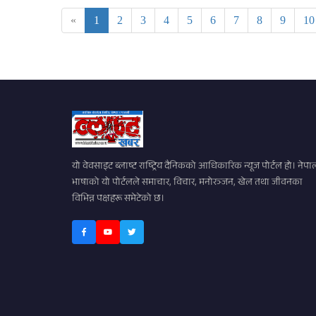
«
1
2
3
4
5
6
7
8
9
10
यो वेवसाइट ब्लाष्ट राष्ट्रिय दैनिकको आधिकारिक न्यूज पोर्टल हो। नेपा
भाषाको यो पोर्टलले समाचार, विचार, मनोरञ्जन, खेल तथा जीवनका
विभिन्न पक्षहरू समेटेको छ।