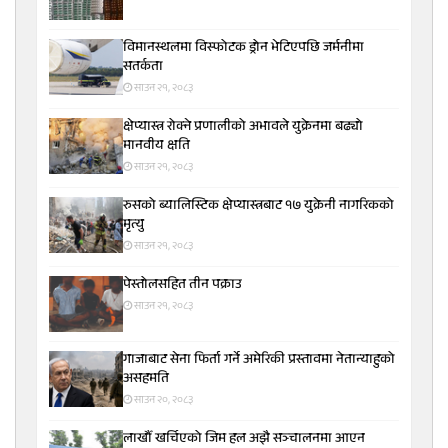
विमानस्थलमा विस्फोटक ड्रोन भेटिएपछि जर्मनीमा
सतर्कता
साउन २१, २०८३
क्षेप्यास्त्र रोक्ने प्रणालीको अभावले युक्रेनमा बढ्यो
मानवीय क्षति
साउन २१, २०८३
रुसको ब्यालिस्टिक क्षेप्यास्त्रबाट १७ युक्रेनी नागरिकको
मृत्यु
साउन २१, २०८३
पेस्तोलसहित तीन पक्राउ
साउन २१, २०८३
गाजाबाट सेना फिर्ता गर्ने अमेरिकी प्रस्तावमा नेतान्याहुको
असहमति
साउन २०, २०८३
लाखौँ खर्चिएको जिम हल अझै सञ्चालनमा आएन