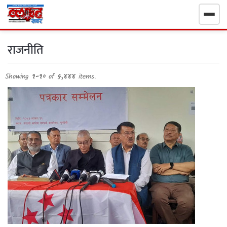
गृहपृष्ठ
राजनीति
निर्वाचन खबर
Showing
१-१०
of
५,४४४
items.
समाचार
राजनीति
राष्ट्रिय
खेलकुद
स्वास्थ्य