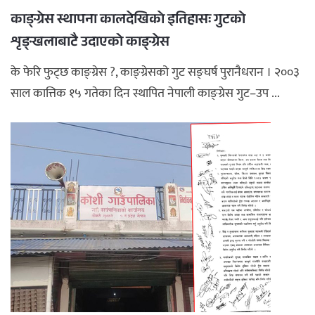
काङ्ग्रेस स्थापना कालदेखिकाे इतिहासः गुटको
अपराध
शृङ्खलाबाटै उदाएको काङ्ग्रेस
छापा समाचार
के फेरि फुट्छ काङ्ग्रेस ?, काङ्ग्रेसको गुट सङ्घर्ष पुरानैधरान । २००३
साल कात्तिक १५ गतेका दिन स्थापित नेपाली काङ्ग्रेस गुट–उप ...
थप विभाग
छापा संस्करण
अर्थ
बिचार
सम्पादकीय
विशेष
अन्तर्राष्ट्रिय / प्रवास
अन्तरवार्ता
संस्कृति
साहित्य
ब्लग/रिभ्यु
राशिफल