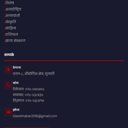
विशेष
अन्तर्राष्ट्रिय
अन्तरवार्ता
संस्कृति
साहित्य
राशिफल
छापा संस्करण
सम्पर्क
ठेगाना
धरान-८, औद्योगिक क्षेत्र, सुनसरी
फोन
रिसेप्सन: ०२५-५७५४५८
समाचार: ०२५-५३८४३५
विज्ञापन: ०२५-५३८४१४
इमेल
blastkhabar2016@gmail.com