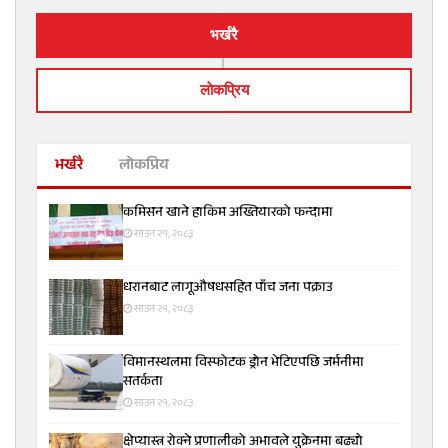
भर्खरै
लाेकप्रिय
भर्खरै
लोकप्रिय
कमिसन खाने हाकिम अख्तियारको फन्दामा
साउन २१, २०८३
धरानबाट लागूऔषधसहित पाँच जना पक्राउ
साउन २१, २०८३
विमानस्थलमा विस्फोटक ड्रोन भेटिएपछि जर्मनीमा
सतर्कता
साउन २१, २०८३
क्षेप्यास्त्र रोक्ने प्रणालीको अभावले युक्रेनमा बढ्यो