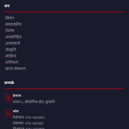
थप
बिचार
सम्पादकीय
विशेष
अन्तर्राष्ट्रिय
अन्तरवार्ता
संस्कृति
साहित्य
राशिफल
छापा संस्करण
सम्पर्क
ठेगाना
धरान-८, औद्योगिक क्षेत्र, सुनसरी
फोन
रिसेप्सन: ०२५-५७५४५८
समाचार: ०२५-५३८४३५