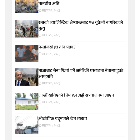
मानवीय क्षति
साउन २१, २०८३
रुसको ब्यालिस्टिक क्षेप्यास्त्रबाट १७ युक्रेनी नागरिकको
मृत्यु
साउन २१, २०८३
पेस्तोलसहित तीन पक्राउ
साउन २१, २०८३
गाजाबाट सेना फिर्ता गर्ने अमेरिकी प्रस्तावमा नेतान्याहुको
असहमति
साउन २०, २०८३
लाखौँ खर्चिएको जिम हल अझै सञ्चालनमा आएन
साउन २०, २०८३
औद्योगिक प्रदूषणले खेत सखाप
साउन २०, २०८३