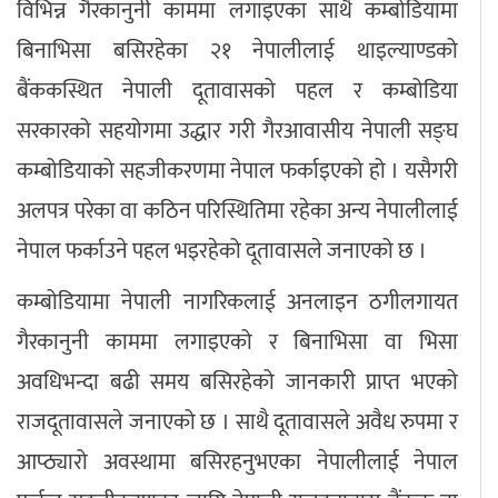
विभिन्न गैरकानुनी काममा लगाइएका साथै कम्बोडियामा
अपराध
बिनाभिसा बसिरहेका २१ नेपालीलाई थाइल्याण्डको
बैंककस्थित नेपाली दूतावासको पहल र कम्बोडिया
छापा समाचार
सरकारको सहयोगमा उद्धार गरी गैरआवासीय नेपाली सङ्घ
कम्बोडियाको सहजीकरणमा नेपाल फर्काइएको हो । यसैगरी
थप विभाग
अलपत्र परेका वा कठिन परिस्थितिमा रहेका अन्य नेपालीलाई
छापा संस्करण
अर्थ
बिचार
सम्पादकीय
विशेष
नेपाल फर्काउने पहल भइरहेको दूतावासले जनाएको छ ।
अन्तर्राष्ट्रिय / प्रवास
अन्तरवार्ता
संस्कृति
साहित्य
ब्लग/रिभ्यु
राशिफल
कम्बोडियामा नेपाली नागरिकलाई अनलाइन ठगीलगायत
गैरकानुनी काममा लगाइएको र बिनाभिसा वा भिसा
अवधिभन्दा बढी समय बसिरहेको जानकारी प्राप्त भएको
राजदूतावासले जनाएको छ । साथै दूतावासले अवैध रुपमा र
आप्ठ्यारो अवस्थामा बसिरहनुभएका नेपालीलाई नेपाल