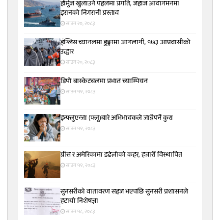
होर्मुज खुलाउने पहलमा प्रगति, जहाज आवागमनमा
इरानको निगरानी प्रस्ताव
साउन २०, २०८३
इंग्लिस च्यानलमा डुङ्गामा आगलागी, १७३ आप्रवासीको
उद्धार
साउन २०, २०८३
डिपो बास्केटबलमा प्रभात च्याम्पियन
साउन १९, २०८३
इन्फ्लुएन्जा (फ्लू)बारे अभिभावकले जान्नैपर्ने कुरा
साउन १९, २०८३
ग्रीस र अमेरिकामा डढेलोको कहर, हजारौं विस्थापित
साउन १९, २०८३
सुनसरीकाे वातावरण सहज भएपछि सुनसरी प्रशासनले
हटायाे निशेषज्ञा
साउन १८, २०८३