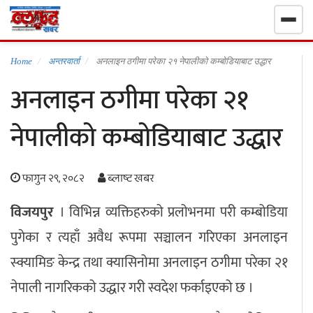
गृहपृष्ठ
Home
अन्तरवार्ता
अनलाइन ठगीमा परेका २१ नेपालीको कम्बोडियाबाट उद्धार
अनलाइन ठगीमा परेका २१
निर्वाचन खबर
नेपालीको कम्बोडियाबाट उद्धार
समाचार
फागुन २९, २०८२
ब्लाष्ट खबर
राजनीति
विजयपुर
। विभिन्न व्यक्तिहरुको प्रलोभनमा परी कम्बोडिया
राष्ट्रिय
पुगेका र त्यहाँ अवैध रूपमा सञ्चालन गरिएका अनलाइन
खेलकुद
स्क्यामिङ केन्द्र तथा क्यासिनोमा अनलाइन ठगीमा परेका २१
नेपाली नागरिकको उद्धार गरी स्वदेश फर्काइएको छ ।
स्वास्थ्य