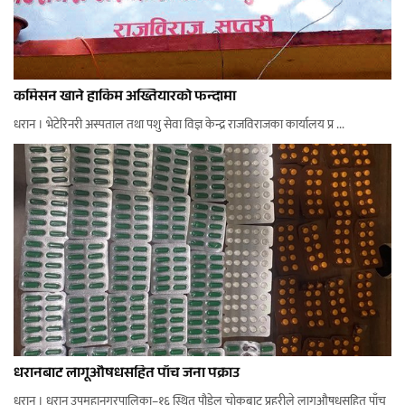
कमिसन खाने हाकिम अख्तियारको फन्दामा
धरान । भेटेरिनरी अस्पताल तथा पशु सेवा विज्ञ केन्द्र राजविराजका कार्यालय प्र ...
धरानबाट लागूऔषधसहित पाँच जना पक्राउ
धरान । धरान उपमहानगरपालिका–१६ स्थित पौडेल चोकबाट प्रहरीले लागूऔषधसहित पाँच