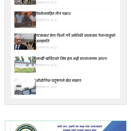
साउन २१, २०८३
पेस्तोलसहित तीन पक्राउ
साउन २१, २०८३
गाजाबाट सेना फिर्ता गर्ने अमेरिकी प्रस्तावमा नेतान्याहुको
असहमति
साउन २०, २०८३
लाखौँ खर्चिएको जिम हल अझै सञ्चालनमा आएन
साउन २०, २०८३
औद्योगिक प्रदूषणले खेत सखाप
साउन २०, २०८३