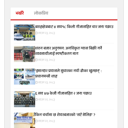
भर्खरै
लोकप्रिय
बराहक्षेत्रबाट ४ सय१८ किलो गाँजासहित चार जना पक्राउ
साउन २३, २०८३
धरान बजार अनुगमन: अनधिकृत ग्यास बिक्री गर्ने
व्यवसायीलाई स्पष्टीकरण माग
साउन २३, २०८३
‘इमान्दार प्रयासले सुधारका नयाँ ढोका खुल्छन्’ :
प्रधानमन्त्री शाह
साउन २३, २०८३
६ सय ४७ केजी गाँजासहित २ जना पक्राउ
साउन २२, २०८३
किन चर्चामा छ शेयरबजारको ‘सर्ट सेलिङ’ ?
साउन २२, २०८३