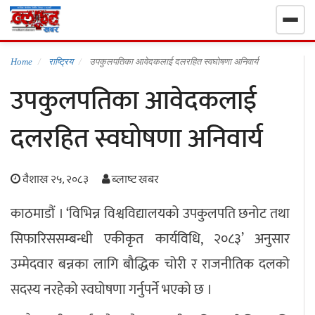
गृहपृष्ठ
Home
राष्ट्रिय
उपकुलपतिका आवेदकलाई दलरहित स्वघोषणा अनिवार्य
उपकुलपतिका आवेदकलाई
निर्वाचन खबर
दलरहित स्वघोषणा अनिवार्य
समाचार
वैशाख २५, २०८३
ब्लाष्ट खबर
राजनीति
काठमाडौं । ‘विभिन्न विश्वविद्यालयको उपकुलपति छनोट तथा
राष्ट्रिय
सिफारिससम्बन्धी एकीकृत कार्यविधि, २०८३’ अनुसार
खेलकुद
उम्मेदवार बन्नका लागि बौद्धिक चोरी र राजनीतिक दलको
सदस्य नरहेको स्वघोषणा गर्नुपर्ने भएको छ ।
स्वास्थ्य