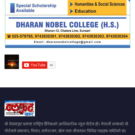
यो वेवसाइट ब्लाष्ट राष्ट्रिय दैनिकको आधिकारिक न्यूज पोर्टल हो। नेपाली भाषाको यो
पोर्टलले समाचार, विचार, मनोरञ्जन, खेल तथा जीवनका विभिन्न पक्षहरू समेटेको छ।