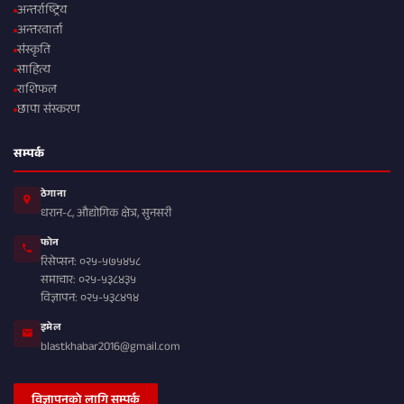
अन्तर्राष्ट्रिय
अन्तरवार्ता
संस्कृति
साहित्य
राशिफल
छापा संस्करण
सम्पर्क
ठेगाना
धरान-८, औद्योगिक क्षेत्र, सुनसरी
फोन
रिसेप्सन: ०२५-५७५४५८
समाचार: ०२५-५३८४३५
विज्ञापन: ०२५-५३८४१४
इमेल
blastkhabar2016@gmail.com
विज्ञापनको लागि सम्पर्क