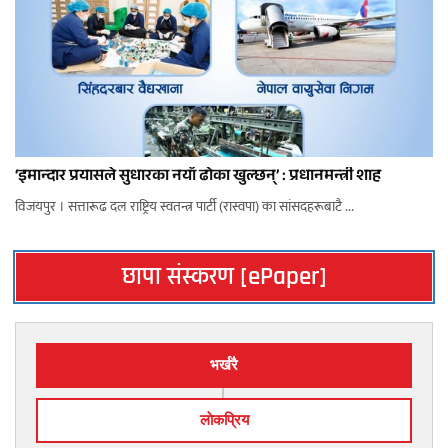
‘इमान्दार प्रयासले सुधारका नयाँ ढोका खुल्छन्’ : प्रधानमन्त्री शाह
विजयपुर । सत्तारूढ दल राष्ट्रिय स्वतन्त्र पार्टी (रास्वपा) का सांसदहरूबाटै ...
छापा संस्करण [ePaper]
भर्खरै
लाेकप्रिय