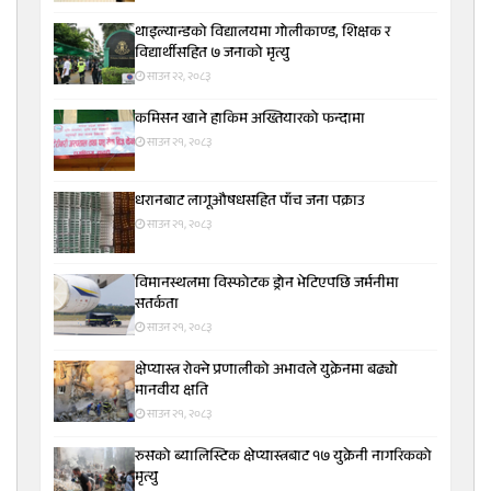
थाइल्यान्डको विद्यालयमा गोलीकाण्ड, शिक्षक र
विद्यार्थीसहित ७ जनाको मृत्यु
साउन २२, २०८३
कमिसन खाने हाकिम अख्तियारको फन्दामा
साउन २१, २०८३
धरानबाट लागूऔषधसहित पाँच जना पक्राउ
साउन २१, २०८३
विमानस्थलमा विस्फोटक ड्रोन भेटिएपछि जर्मनीमा
सतर्कता
साउन २१, २०८३
क्षेप्यास्त्र रोक्ने प्रणालीको अभावले युक्रेनमा बढ्यो
मानवीय क्षति
साउन २१, २०८३
रुसको ब्यालिस्टिक क्षेप्यास्त्रबाट १७ युक्रेनी नागरिकको
मृत्यु