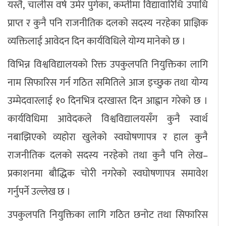
यस्तै, चालीस वर्ष उमेर पुगेका, कम्तीमा विद्यावारिधि उपाधि
अपराध
प्राप्त र कुनै पनि राजनीतिक दलको सदस्य नरहेका प्राज्ञिक
व्यक्तिलाई आवेदन दिन कार्यविधिले योग्य मानेको छ ।
छापा समाचार
विभिन्न विश्वविद्यालयको रिक्त उपकुलपति नियुक्तिका लागि
थप विभाग
नाम सिफारिस गर्न गठित समितिले आज इच्छुक तथा योग्य
छापा संस्करण
अर्थ
बिचार
सम्पादकीय
विशेष
उम्मेदवारलाई १० दिनभित्र दरखास्त दिन आह्वान गरेको छ ।
अन्तर्राष्ट्रिय / प्रवास
अन्तरवार्ता
संस्कृति
साहित्य
ब्लग/रिभ्यु
कार्यविधिमा आवेदकले विश्वविद्यालयसँग कुनै स्वार्थ
राशिफल
नबाझिएको व्यहोरा खुलेको स्वघोषणापत्र र हाल कुनै
राजनीतिक दलको सदस्य नरहेको तथा कुनै पनि लेख–
प्रकाशनमा बौद्धिक चोरी नगरेको स्वघोषणापत्र समावेश
गर्नुपर्ने उल्लेख छ ।
उपकुलपति नियुक्तिका लागि गठित छनोट तथा सिफारिस