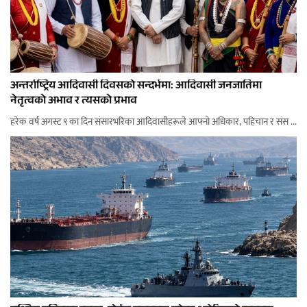
अन्तर्राष्ट्रिय आदिवासी दिवसको सन्दर्भमा: आदिवासी जनजातिमा
नेतृत्वको अभाव र त्यसको प्रभाव
हरेक वर्ष अगस्ट ९ का दिन संसारभरिका आदिवासीहरूले आफ्नो अधिकार, पहिचान र संस ...