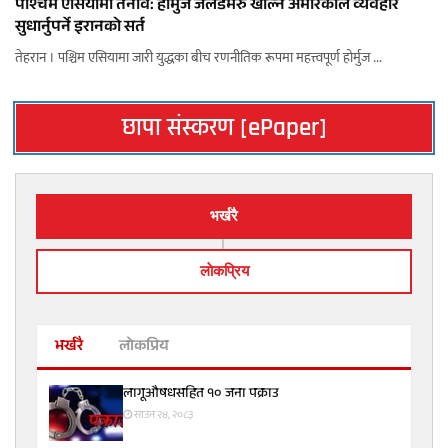
पश्चिम एसियामा तनाव: होर्मुज जलडमरु खोल्न अमेरिकाले व्यवहार
सुधार्नुपर्ने इरानको सर्त
तेहरान । पश्चिम एसियामा जारी युद्धका बीच रणनीतिक रूपमा महत्त्वपूर्ण होर्मुज ...
छापा संस्करण [ePaper]
भर्खरै
लाेकप्रिय
भर्खरै
लोकप्रिय
लागूऔषधसहित १० जना पक्राउ
साउन २४, २०८३