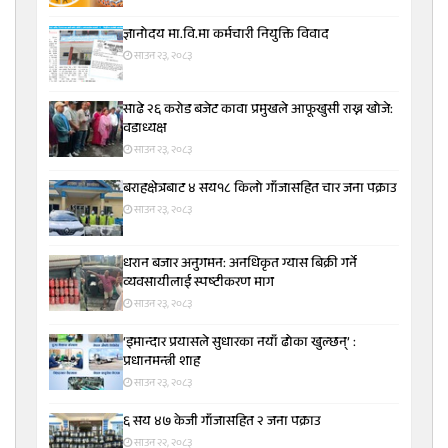
ज्ञानोदय मा.वि.मा कर्मचारी नियुक्ति विवाद
साउन २३, २०८३
साढे २६ करोड बजेट कावा प्रमुखले आफूखुसी राख्न खोजे:
वडाध्यक्ष
साउन २३, २०८३
बराहक्षेत्रबाट ४ सय१८ किलो गाँजासहित चार जना पक्राउ
साउन २३, २०८३
धरान बजार अनुगमन: अनधिकृत ग्यास बिक्री गर्ने
व्यवसायीलाई स्पष्टीकरण माग
साउन २३, २०८३
‘इमान्दार प्रयासले सुधारका नयाँ ढोका खुल्छन्’ :
प्रधानमन्त्री शाह
साउन २३, २०८३
६ सय ४७ केजी गाँजासहित २ जना पक्राउ
साउन २२, २०८३