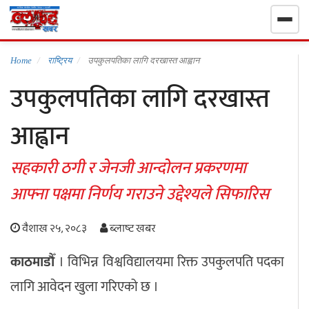
गृहपृष्ठ
Home
राष्ट्रिय
उपकुलपतिका लागि दरखास्त आह्वान
उपकुलपतिका लागि दरखास्त
निर्वाचन खबर
आह्वान
समाचार
सहकारी ठगी र जेनजी आन्दोलन प्रकरणमा
राजनीति
आफ्ना पक्षमा निर्णय गराउने उद्देश्यले सिफारिस
राष्ट्रिय
वैशाख २५, २०८३
ब्लाष्ट खबर
खेलकुद
काठमाडौँ
। विभिन्न विश्वविद्यालयमा रिक्त उपकुलपति पदका
लागि आवेदन खुला गरिएको छ ।
स्वास्थ्य