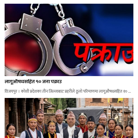
लागूऔषधसहित १० जना पक्राउ
विजयपुर । कोशी प्रदेशका तीन जिल्लाबाट प्रहरीले ठूलो परिमाणमा लागूऔषधसहित १० ...