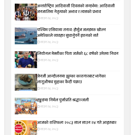
अन्तर्राष्ट्रिय आदिवासी दिवसको सन्दर्भमा: आदिवासी
जनजातिमा नेतृत्वको अभाव र त्यसको प्रभाव
साउन २४, २०८३
पश्चिम एसियामा तनाव: होर्मुज जलडमरु खोल्न
अमेरिकाले व्यवहार सुधार्नुपर्ने इरानको सर्त
साउन २४, २०८३
लियोनल मेस्सीका पिता जर्जको ६८ वर्षको उमेरमा निधन
साउन २४, २०८३
जेनजी आन्दोलनमा झुम्का कारागारबाट भागेका
लागूऔषध मुद्दाका कैदी पक्राउ
साउन २४, २०८३
हङ्कङमा निर्मल पुर्जाप्रति श्रद्धाञ्जली
साउन २४, २०८३
आजको राशिफलः २०८३ साल साउन २४ गते आइतबार
साउन २४, २०८३