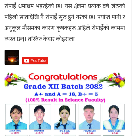
रोपाइँ धमाधम भइरहेको छ। यस क्षेत्रमा प्रत्येक वर्ष जेठको
अपराध
पहिलो सातादेखि नै रोपाइँ सुरु हुने गरेको छ। पर्याप्त पानी र
अनुकूल मौसमका कारण कृषकहरू अहिले रोपाइँको काममा
छापा समाचार
व्यस्त छन्। तस्बिरः केदार कोइराला
थप विभाग
छापा संस्करण
अर्थ
बिचार
सम्पादकीय
विशेष
अन्तर्राष्ट्रिय / प्रवास
अन्तरवार्ता
संस्कृति
साहित्य
ब्लग/रिभ्यु
राशिफल