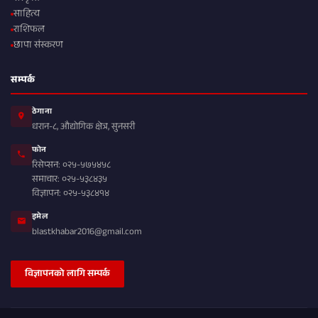
साहित्य
राशिफल
छापा संस्करण
सम्पर्क
ठेगाना
धरान-८, औद्योगिक क्षेत्र, सुनसरी
फोन
रिसेप्सन: ०२५-५७५४५८
समाचार: ०२५-५३८४३५
विज्ञापन: ०२५-५३८४१४
इमेल
blastkhabar2016@gmail.com
विज्ञापनको लागि सम्पर्क