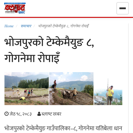
गृहपृष्ठ
Home
समाचार
भोजपुरको टेम्केमैयुङ ८, गोगनेमा रोपाइँ
भोजपुरको टेम्केमैयुङ ८,
निर्वाचन खबर
गोगनेमा रोपाइँ
समाचार
राजनीति
राष्ट्रिय
खेलकुद
जेठ १८, २०८३
ब्लाष्ट खबर
स्वास्थ्य
भोजपुरको टेम्केमैयुङ गाउँपालिका–८, गोगनेमा यतिबेला धान