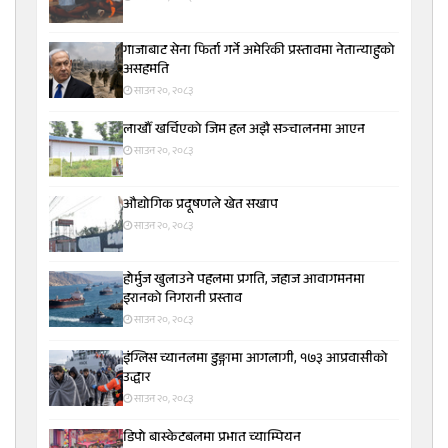
गाजाबाट सेना फिर्ता गर्ने अमेरिकी प्रस्तावमा नेतान्याहुको
असहमति
साउन २०, २०८३
लाखौँ खर्चिएको जिम हल अझै सञ्चालनमा आएन
साउन २०, २०८३
औद्योगिक प्रदूषणले खेत सखाप
साउन २०, २०८३
होर्मुज खुलाउने पहलमा प्रगति, जहाज आवागमनमा
इरानको निगरानी प्रस्ताव
साउन २०, २०८३
इंग्लिस च्यानलमा डुङ्गामा आगलागी, १७३ आप्रवासीको
उद्धार
साउन २०, २०८३
डिपो बास्केटबलमा प्रभात च्याम्पियन