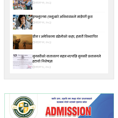
साउन १९, २०८३
इन्फ्लुएन्जा (फ्लू)बारे अभिभावकले जान्नैपर्ने कुरा
साउन १९, २०८३
ग्रीस र अमेरिकामा डढेलोको कहर, हजारौं विस्थापित
साउन १९, २०८३
सुनसरीकाे वातावरण सहज भएपछि सुनसरी प्रशासनले
हटायाे निशेषज्ञा
साउन १८, २०८३