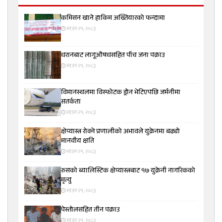
कमिसन खाने हाकिम अख्तियारको फन्दामा
साउन २१, २०८३
धरानबाट लागूऔषधसहित पाँच जना पक्राउ
साउन २१, २०८३
विमानस्थलमा विस्फोटक ड्रोन भेटिएपछि जर्मनीमा
सतर्कता
साउन २१, २०८३
क्षेप्यास्त्र रोक्ने प्रणालीको अभावले युक्रेनमा बढ्यो
मानवीय क्षति
साउन २१, २०८३
रुसको ब्यालिस्टिक क्षेप्यास्त्रबाट १७ युक्रेनी नागरिकको
मृत्यु
साउन २१, २०८३
पेस्तोलसहित तीन पक्राउ
साउन २१, २०८३