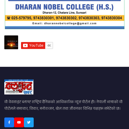
यो वेवसाइट ब्लाष्ट राष्ट्रिय दैनिकको आधिकारिक न्यूज पोर्टल हो। नेपाली भाषाको यो
पोर्टलले समाचार, विचार, मनोरञ्जन, खेल तथा जीवनका विभिन्न पक्षहरू समेटेको छ।