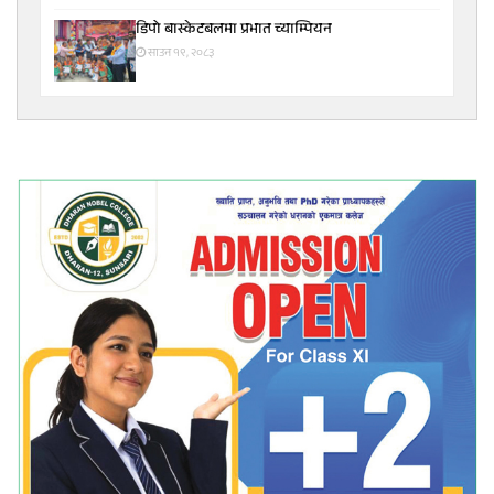
डिपो बास्केटबलमा प्रभात च्याम्पियन
साउन १९, २०८३