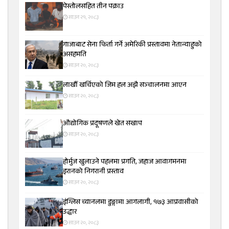
पेस्तोलसहित तीन पक्राउ
साउन २१, २०८३
गाजाबाट सेना फिर्ता गर्ने अमेरिकी प्रस्तावमा नेतान्याहुको
असहमति
साउन २०, २०८३
लाखौँ खर्चिएको जिम हल अझै सञ्चालनमा आएन
साउन २०, २०८३
औद्योगिक प्रदूषणले खेत सखाप
साउन २०, २०८३
होर्मुज खुलाउने पहलमा प्रगति, जहाज आवागमनमा
इरानको निगरानी प्रस्ताव
साउन २०, २०८३
इंग्लिस च्यानलमा डुङ्गामा आगलागी, १७३ आप्रवासीको
उद्धार
साउन २०, २०८३