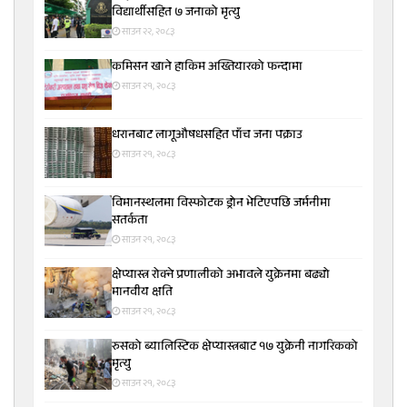
विद्यार्थीसहित ७ जनाको मृत्यु
साउन २२, २०८३
कमिसन खाने हाकिम अख्तियारको फन्दामा
साउन २१, २०८३
धरानबाट लागूऔषधसहित पाँच जना पक्राउ
साउन २१, २०८३
विमानस्थलमा विस्फोटक ड्रोन भेटिएपछि जर्मनीमा
सतर्कता
साउन २१, २०८३
क्षेप्यास्त्र रोक्ने प्रणालीको अभावले युक्रेनमा बढ्यो
मानवीय क्षति
साउन २१, २०८३
रुसको ब्यालिस्टिक क्षेप्यास्त्रबाट १७ युक्रेनी नागरिकको
मृत्यु
साउन २१, २०८३