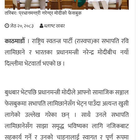
अपराध
तस्बिरः प्रधानमन्त्री नरेन्द्र मोदीको फेसबुक
जेठ २०, २०८३
ब्लाष्ट खबर
छापा समाचार
काठमाडौँ
। राष्ट्रिय स्वतन्त्र पार्टी (रास्वपा)का सभापति रवि
थप विभाग
लामिछाने र भारतका प्रधानमन्त्री नरेन्द्र मोदीबीच नयाँ
छापा संस्करण
अर्थ
बिचार
सम्पादकीय
विशेष
दिल्लीमा भेटवार्ता भएको छ ।
अन्तर्राष्ट्रिय / प्रवास
अन्तरवार्ता
संस्कृति
साहित्य
ब्लग/रिभ्यु
राशिफल
बुधबार भेटपछि प्रधानमन्त्री मोदीले आफ्नो सामाजिक सञ्जाल
फेसबुकमा सभापति लामिछानेसँग भेट्न पाउँदा अत्यन्त खुसी
लागेको उल्लेख गरेका छन् । साथै उनले सभापति
लामिछानेसँग साझा समृद्ध भविष्यका लागि नजिकबाट
सहकार्य गर्ने र उनको चाहनालाई स्वागत र पूर्ण रूपमा