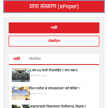
छापा संस्करण [ePaper]
भर्खरै
लाेकप्रिय
भर्खरै
लोकप्रिय
६ सय ४७ केजी गाँजासहित २ जना पक्राउ
साउन २२, २०८३
किन चर्चामा छ शेयरबजारको ‘सर्ट सेलिङ’ ?
साउन २२, २०८३
थाइल्यान्डको विद्यालयमा गोलीकाण्ड, शिक्षक र