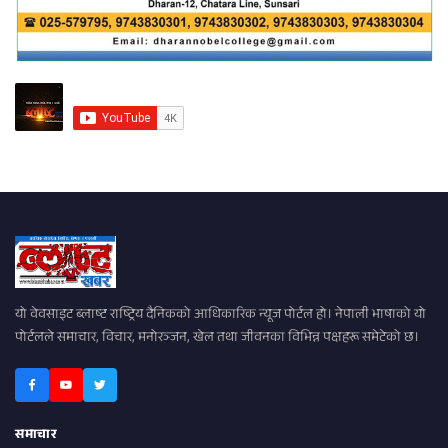
यो वेवसाइट ब्लाष्ट राष्ट्रिय दैनिकको आधिकारिक न्यूज पोर्टल हो। नेपाली भाषाको यो
पोर्टलले समाचार, विचार, मनोरञ्जन, खेल तथा जीवनका विभिन्न पक्षहरू समेटेको छ।
समाचार