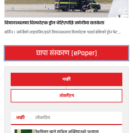
विमानस्थलमा विस्फोटक ड्रोन भेटिएपछि जर्मनीमा सतर्कता
बर्लिन । जर्मनीको लाइपजिग/हाले विमानस्थलमा विस्फोटक पदार्थ बोकेको ड्रोन भेट ...
छापा संस्करण [ePaper]
भर्खरै
लाेकप्रिय
भर्खरै
लोकप्रिय
कमिसन खाने हाकिम अख्तियारको फन्दामा