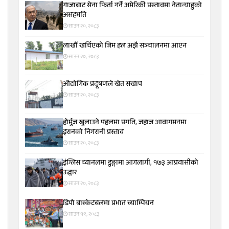
गाजाबाट सेना फिर्ता गर्ने अमेरिकी प्रस्तावमा नेतान्याहुको
असहमति
साउन २०, २०८३
लाखौँ खर्चिएको जिम हल अझै सञ्चालनमा आएन
साउन २०, २०८३
औद्योगिक प्रदूषणले खेत सखाप
साउन २०, २०८३
होर्मुज खुलाउने पहलमा प्रगति, जहाज आवागमनमा
इरानको निगरानी प्रस्ताव
साउन २०, २०८३
इंग्लिस च्यानलमा डुङ्गामा आगलागी, १७३ आप्रवासीको
उद्धार
साउन २०, २०८३
डिपो बास्केटबलमा प्रभात च्याम्पियन
साउन १९, २०८३