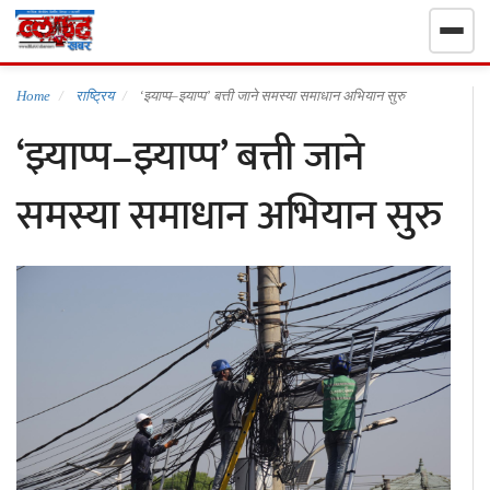
गृहपृष्ठ
Home
राष्ट्रिय
‘झ्याप्प–झ्याप्प’ बत्ती जाने समस्या समाधान अभियान सुरु
‘झ्याप्प–झ्याप्प’ बत्ती जाने
निर्वाचन खबर
समस्या समाधान अभियान सुरु
समाचार
राजनीति
राष्ट्रिय
खेलकुद
स्वास्थ्य