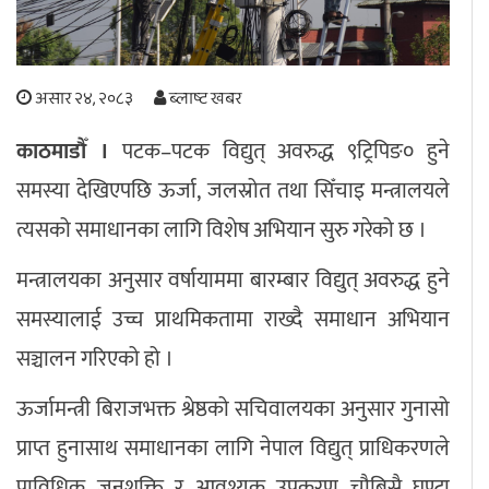
अपराध
छापा समाचार
असार २४, २०८३
ब्लाष्ट खबर
काठमाडौँ ।
पटक–पटक विद्युत् अवरुद्ध ९ट्रिपिङ० हुने
थप विभाग
समस्या देखिएपछि ऊर्जा, जलस्रोत तथा सिँचाइ मन्त्रालयले
छापा संस्करण
अर्थ
बिचार
सम्पादकीय
विशेष
त्यसको समाधानका लागि विशेष अभियान सुरु गरेको छ ।
अन्तर्राष्ट्रिय / प्रवास
अन्तरवार्ता
संस्कृति
साहित्य
ब्लग/रिभ्यु
मन्त्रालयका अनुसार वर्षायाममा बारम्बार विद्युत् अवरुद्ध हुने
राशिफल
समस्यालाई उच्च प्राथमिकतामा राख्दै समाधान अभियान
सञ्चालन गरिएको हो ।
ऊर्जामन्त्री बिराजभक्त श्रेष्ठको सचिवालयका अनुसार गुनासो
प्राप्त हुनासाथ समाधानका लागि नेपाल विद्युत् प्राधिकरणले
प्राविधिक जनशक्ति र आवश्यक उपकरण चौबिसै घण्टा