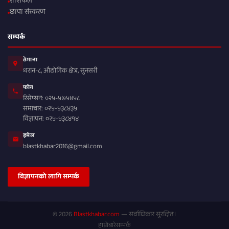
राशिफल
छापा संस्करण
सम्पर्क
ठेगाना
धरान-८, औद्योगिक क्षेत्र, सुनसरी
फोन
रिसेप्सन: ०२५-५७५४५८
समाचार: ०२५-५३८४३५
विज्ञापन: ०२५-५३८४१४
इमेल
blastkhabar2016@gmail.com
विज्ञापनको लागि सम्पर्क
© 2026
Blastkhabar.com
— सर्वाधिकार सुरक्षित।
हाम्रोबारे
सम्पर्क