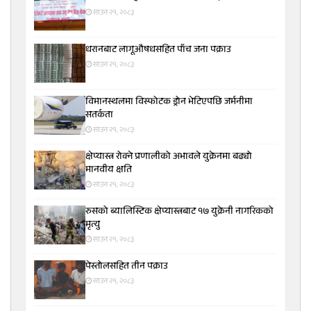
साउन २१, २०८३
धरानबाट लागूऔषधसहित पाँच जना पक्राउ
साउन २१, २०८३
विमानस्थलमा विस्फोटक ड्रोन भेटिएपछि जर्मनीमा
सतर्कता
साउन २१, २०८३
क्षेप्यास्त्र रोक्ने प्रणालीको अभावले युक्रेनमा बढ्यो
मानवीय क्षति
साउन २१, २०८३
रुसको ब्यालिस्टिक क्षेप्यास्त्रबाट १७ युक्रेनी नागरिकको
मृत्यु
साउन २१, २०८३
पेस्तोलसहित तीन पक्राउ
साउन २१, २०८३