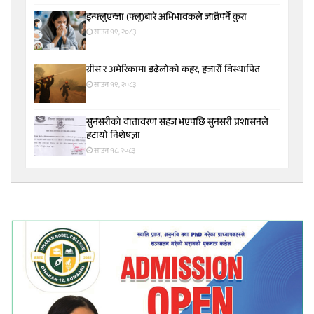
इन्फ्लुएन्जा (फ्लू)बारे अभिभावकले जान्नैपर्ने कुरा
साउन १९, २०८३
ग्रीस र अमेरिकामा डढेलोको कहर, हजारौं विस्थापित
साउन १९, २०८३
सुनसरीकाे वातावरण सहज भएपछि सुनसरी प्रशासनले
हटायाे निशेषज्ञा
साउन १८, २०८३