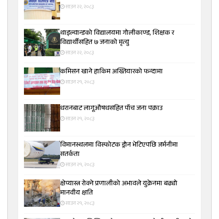
साउन २२, २०८३
थाइल्यान्डको विद्यालयमा गोलीकाण्ड, शिक्षक र
विद्यार्थीसहित ७ जनाको मृत्यु
साउन २२, २०८३
कमिसन खाने हाकिम अख्तियारको फन्दामा
साउन २१, २०८३
धरानबाट लागूऔषधसहित पाँच जना पक्राउ
साउन २१, २०८३
विमानस्थलमा विस्फोटक ड्रोन भेटिएपछि जर्मनीमा
सतर्कता
साउन २१, २०८३
क्षेप्यास्त्र रोक्ने प्रणालीको अभावले युक्रेनमा बढ्यो
मानवीय क्षति
साउन २१, २०८३