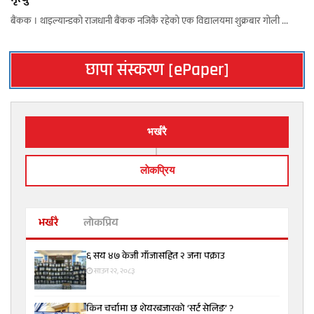
मृत्यु
बैंकक । थाइल्यान्डको राजधानी बैंकक नजिकै रहेको एक विद्यालयमा शुक्रबार गोली ...
छापा संस्करण [ePaper]
भर्खरै
लाेकप्रिय
भर्खरै
लोकप्रिय
६ सय ४७ केजी गाँजासहित २ जना पक्राउ
साउन २२, २०८३
किन चर्चामा छ शेयरबजारको ‘सर्ट सेलिङ’ ?