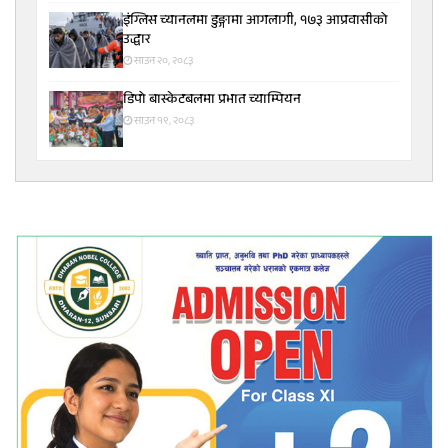
इंग्लिस च्यानलमा डुङ्गामा आगलागी, १७३ आप्रवासीको
उद्धार
साउन २०, २०८३
डिपो बास्केटबलमा प्रभात च्याम्पियन
साउन १९, २०८३