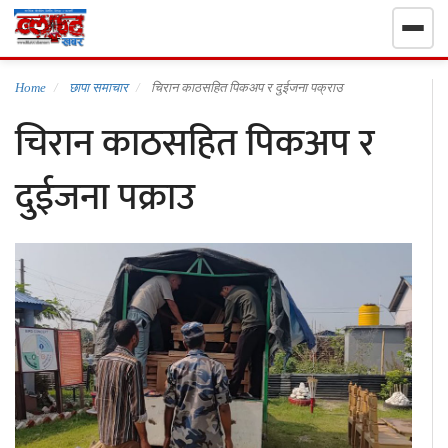
गृहपृष्ठ
Home
छापा समाचार
चिरान काठसहित पिकअप र दुईजना पक्राउ
चिरान काठसहित पिकअप र
निर्वाचन खबर
दुईजना पक्राउ
समाचार
राजनीति
राष्ट्रिय
खेलकुद
स्वास्थ्य