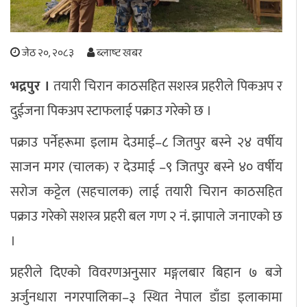
अपराध
जेठ २०, २०८३
ब्लाष्ट खबर
छापा समाचार
भद्रपुर ।
तयारी चिरान काठसहित सशस्त्र प्रहरीले पिकअप र
थप विभाग
दुईजना पिकअप स्टाफलाई पक्राउ गरेको छ ।
छापा संस्करण
अर्थ
बिचार
सम्पादकीय
विशेष
पक्राउ पर्नेहरूमा इलाम देउमाई–८ जितपुर बस्ने २४ वर्षीय
अन्तर्राष्ट्रिय / प्रवास
अन्तरवार्ता
संस्कृति
साहित्य
ब्लग/रिभ्यु
साजन मगर (चालक) र देउमाई –९ जितपुर बस्ने ४० वर्षीय
राशिफल
सरोज कट्टेल (सहचालक) लाई तयारी चिरान काठसहित
पक्राउ गरेको सशस्त्र प्रहरी बल गण २ नं. झापाले जनाएको छ
।
प्रहरीले दिएको विवरणअनुसार मङ्गलबार बिहान ७ बजे
अर्जुनधारा नगरपालिका–३ स्थित नेपाल डाँडा इलाकामा