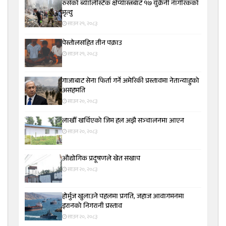
रुसको ब्यालिस्टिक क्षेप्यास्त्रबाट १७ युक्रेनी नागरिकको
मृत्यु
साउन २१, २०८३
पेस्तोलसहित तीन पक्राउ
साउन २१, २०८३
गाजाबाट सेना फिर्ता गर्ने अमेरिकी प्रस्तावमा नेतान्याहुको
असहमति
साउन २०, २०८३
लाखौँ खर्चिएको जिम हल अझै सञ्चालनमा आएन
साउन २०, २०८३
औद्योगिक प्रदूषणले खेत सखाप
साउन २०, २०८३
होर्मुज खुलाउने पहलमा प्रगति, जहाज आवागमनमा
इरानको निगरानी प्रस्ताव
साउन २०, २०८३