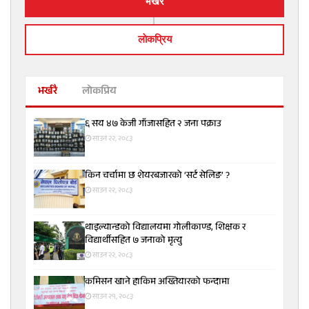
भर्खरै
लाेकप्रिय
भर्खरै
लोकप्रिय
६ सय ४७ केजी गाँजासहित २ जना पक्राउ
साउन २२, २०८३
किन चर्चामा छ शेयरबजारको ‘सर्ट सेलिङ’ ?
साउन २२, २०८३
थाइल्यान्डको विद्यालयमा गोलीकाण्ड, शिक्षक र
विद्यार्थीसहित ७ जनाको मृत्यु
साउन २२, २०८३
कमिसन खाने हाकिम अख्तियारको फन्दामा
साउन २१, २०८३