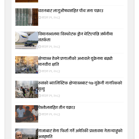
धरानबाट लागूऔषधसहित पाँच जना पक्राउ
साउन २१, २०८३
विमानस्थलमा विस्फोटक ड्रोन भेटिएपछि जर्मनीमा
सतर्कता
साउन २१, २०८३
क्षेप्यास्त्र रोक्ने प्रणालीको अभावले युक्रेनमा बढ्यो
मानवीय क्षति
साउन २१, २०८३
रुसको ब्यालिस्टिक क्षेप्यास्त्रबाट १७ युक्रेनी नागरिकको
मृत्यु
साउन २१, २०८३
पेस्तोलसहित तीन पक्राउ
साउन २१, २०८३
गाजाबाट सेना फिर्ता गर्ने अमेरिकी प्रस्तावमा नेतान्याहुको
असहमति