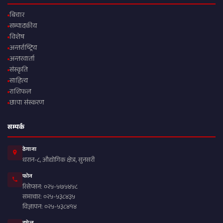
बिचार
सम्पादकीय
विशेष
अन्तर्राष्ट्रिय
अन्तरवार्ता
संस्कृति
साहित्य
राशिफल
छापा संस्करण
सम्पर्क
ठेगाना
धरान-८, औद्योगिक क्षेत्र, सुनसरी
फोन
रिसेप्सन: ०२५-५७५४५८
समाचार: ०२५-५३८४३५
विज्ञापन: ०२५-५३८४१४