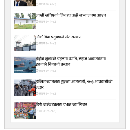
साउन २०, २०८३
लाखौँ खर्चिएको जिम हल अझै सञ्चालनमा आएन
साउन २०, २०८३
औद्योगिक प्रदूषणले खेत सखाप
साउन २०, २०८३
होर्मुज खुलाउने पहलमा प्रगति, जहाज आवागमनमा
इरानको निगरानी प्रस्ताव
साउन २०, २०८३
इंग्लिस च्यानलमा डुङ्गामा आगलागी, १७३ आप्रवासीको
उद्धार
साउन २०, २०८३
डिपो बास्केटबलमा प्रभात च्याम्पियन
साउन १९, २०८३