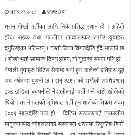
अपराध
असार २३, २०८३
ब्लाष्ट खबर
धरान गोर्खा भर्तीका लागि निकै प्रसिद्ध स्थान हो । अहिले
छापा समाचार
हरेक सडक तथा गल्लीमा लावालस्कर लागेर युवाहरु
थप विभाग
दगुरिरहेका भेटिन्छन् । यस्तो क्रिया विगतदेखि हुँदै आएको छ
छापा संस्करण
अर्थ
बिचार
सम्पादकीय
विशेष
। गोर्खा भर्ती सामान्य विषय होइन; यो युवाको सपना पनि हो ।
अन्तर्राष्ट्रिय / प्रवास
अन्तरवार्ता
संस्कृति
साहित्य
ब्लग/रिभ्यु
नेपाली युवाहरु ब्रिटिस सेनामा भर्ना हुन थालेको इतिहास दुई
राशिफल
सय वर्षभन्दा पुरानो छ । सन् १८१५ को सुगौली सन्धिपश्चात्
इस्ट इन्डिया कम्पनीले नेपालीलाई भर्ती गर्न बाटो खोलेको
थियो । तर नेपालको भूमिबाट भर्ती हुन थालेको विक्रम संवत्
२००९ सालदेखि मात्रै हो । ब्रिटिस सरकारलाई तत्कालीन
मातृकाप्रसाद कोइरालाको सरकारले धरानमा ‘रिक्रुटिङ डिपो’