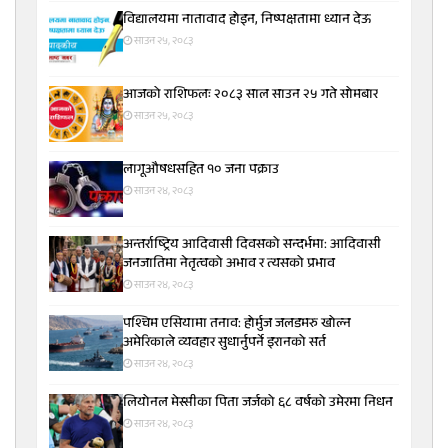
विद्यालयमा नातावाद होइन, निष्पक्षतामा ध्यान देऊ
साउन २५, २०८३
आजको राशिफलः २०८३ साल साउन २५ गते सोमबार
साउन २५, २०८३
लागूऔषधसहित १० जना पक्राउ
साउन २४, २०८३
अन्तर्राष्ट्रिय आदिवासी दिवसको सन्दर्भमा: आदिवासी
जनजातिमा नेतृत्वको अभाव र त्यसको प्रभाव
साउन २४, २०८३
पश्चिम एसियामा तनाव: होर्मुज जलडमरु खोल्न
अमेरिकाले व्यवहार सुधार्नुपर्ने इरानको सर्त
साउन २४, २०८३
लियोनल मेस्सीका पिता जर्जको ६८ वर्षको उमेरमा निधन
साउन २४, २०८३