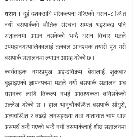
अपराध
धरान ।
दुई दशकअघि परिकल्पना गरिएको धरान–८ स्थित
नयाँ बसपार्कको भौतिक संरचना सम्पन्न भइसक्दा पनि
छापा समाचार
सञ्चालनमा आउन नसकेको भन्दै धरान विचार मञ्चले
उपमहानगरपालिकालाई तत्काल आवश्यक तयारी पूरा गरी
थप विभाग
बसपार्क सञ्चालनमा ल्याउन आग्रह गरेको छ ।
छापा संस्करण
अर्थ
बिचार
सम्पादकीय
विशेष
अन्तर्राष्ट्रिय / प्रवास
अन्तरवार्ता
संस्कृति
साहित्य
ब्लग/रिभ्यु
कार्यवाहक नगरप्रमुख अइन्द्रविक्रम बेघालाई शुक्रबार
राशिफल
बुझाइएको ज्ञापनपत्रमा मञ्चले नयाँ बसपार्क सञ्चालन अब
धरानका लागि विकल्प नभई आवश्यकता बनिसकेको
उल्लेख गरेको छ । हाल भानुचौकस्थित बसपार्क साँघुरो,
अव्यवस्थित र बढ्दो जनसङ्ख्या तथा यातायात चाप धान्न
असमर्थ बन्दै गएको भन्दै नयाँ बसपार्कलाई शीघ्र सञ्चालनमा