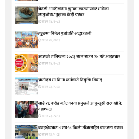
जेनजी आन्दोलनमा झुम्का कारागारबाट भागेका
लागूऔषध मुद्दाका कैदी पक्राउ
साउन २४, २०८३
हङ्कङमा निर्मल पुर्जाप्रति श्रद्धाञ्जली
साउन २४, २०८३
आजको राशिफलः २०८३ साल साउन २४ गते आइतबार
साउन २४, २०८३
ज्ञानोदय मा.वि.मा कर्मचारी नियुक्ति विवाद
साउन २३, २०८३
साढे २६ करोड बजेट कावा प्रमुखले आफूखुसी राख्न खोजे:
वडाध्यक्ष
साउन २३, २०८३
बराहक्षेत्रबाट ४ सय१८ किलो गाँजासहित चार जना पक्राउ
साउन २३, २०८३