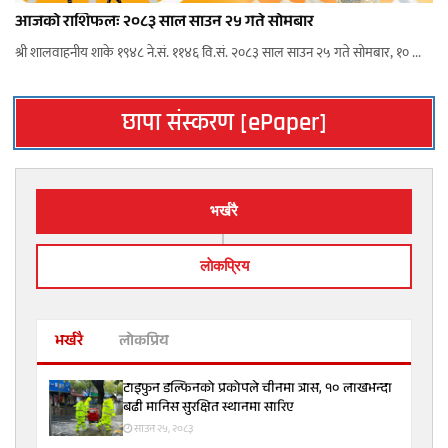
आजको राशिफलः २०८३ साल साउन २५ गते सोमबार
श्री शालवाहनीय शाके १९४८ ने.सं. ११४६ वि.सं. २०८३ साल साउन २५ गते सोमबार, १० ...
छापा संस्करण [ePaper]
भर्खरै
लाेकप्रिय
भर्खरै
लोकप्रिय
टाइफुन डल्फिनको प्रकोपले चीनमा त्रास, १० लाखभन्दा
बढी मानिस सुरक्षित स्थानमा सारिए
साउन २५, २०८३