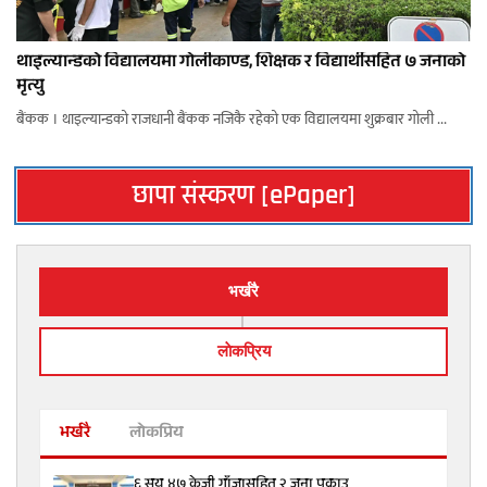
थाइल्यान्डको विद्यालयमा गोलीकाण्ड, शिक्षक र विद्यार्थीसहित ७ जनाको
मृत्यु
बैंकक । थाइल्यान्डको राजधानी बैंकक नजिकै रहेको एक विद्यालयमा शुक्रबार गोली ...
छापा संस्करण [ePaper]
भर्खरै
लाेकप्रिय
भर्खरै
लोकप्रिय
६ सय ४७ केजी गाँजासहित २ जना पक्राउ