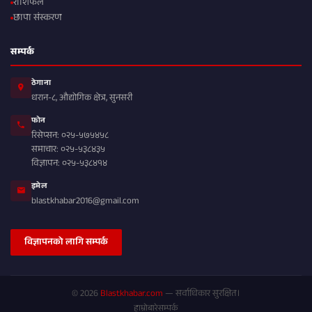
राशिफल
छापा संस्करण
सम्पर्क
ठेगाना
धरान-८, औद्योगिक क्षेत्र, सुनसरी
फोन
रिसेप्सन: ०२५-५७५४५८
समाचार: ०२५-५३८४३५
विज्ञापन: ०२५-५३८४१४
इमेल
blastkhabar2016@gmail.com
विज्ञापनको लागि सम्पर्क
© 2026
Blastkhabar.com
— सर्वाधिकार सुरक्षित।
हाम्रोबारे
सम्पर्क