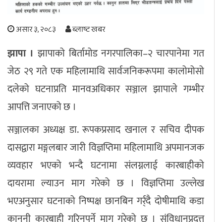
अपराध
असार ३, २०८३
ब्लाष्ट खबर
छापा समाचार
झापा ।
झापाको बिर्तामोड नगरपालिका–२ चारपानेमा गत
जेठ २९ गते एक महिलामाथि सार्वजनिकरूपमा कालोमोसो
थप विभाग
दलेको घटनाप्रति मानवअधिकार सञ्जाल झापाले गम्भीर
छापा संस्करण
अर्थ
बिचार
सम्पादकीय
विशेष
आपत्ति जनाएको छ ।
अन्तर्राष्ट्रिय / प्रवास
अन्तरवार्ता
संस्कृति
साहित्य
ब्लग/रिभ्यु
सञ्जालका अध्यक्ष डा. रूपकप्रसाद खनाल र सचिव दीपक
राशिफल
दासद्वारा मङ्गलबार जारी विज्ञप्तिमा महिलामाथि अपमानजक
व्यवहार भएको भन्दै घटनामा संलग्नलाई कारबाहीको
दायरामा ल्याउन माग गरेको छ । विज्ञप्तिमा उल्लेख
भएअनुसार घटनाको निष्पक्ष छानबिन गर्र्दै दोषीमाथि कडा
कानूनी कारबाही गरिनुपर्ने माग गरेको छ । संविधानप्रदत्त