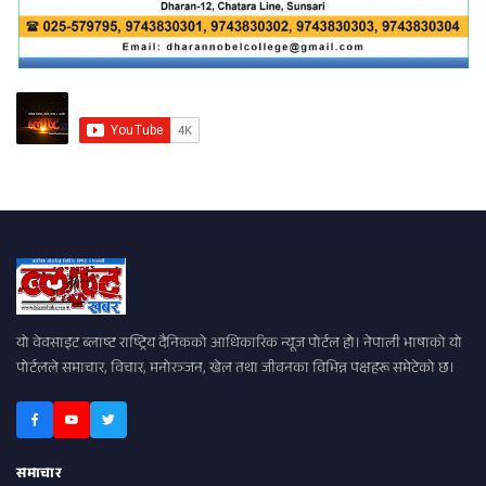
यो वेवसाइट ब्लाष्ट राष्ट्रिय दैनिकको आधिकारिक न्यूज पोर्टल हो। नेपाली भाषाको यो
पोर्टलले समाचार, विचार, मनोरञ्जन, खेल तथा जीवनका विभिन्न पक्षहरू समेटेको छ।
समाचार