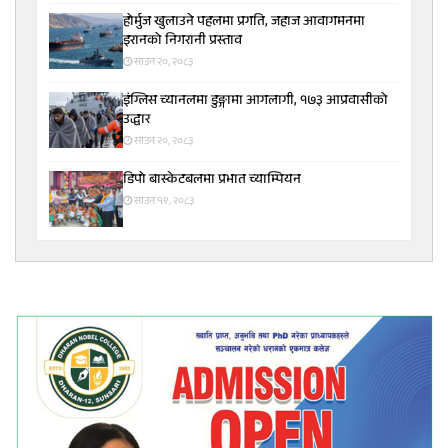
होर्मुज खुलाउने पहलमा प्रगति, जहाज आवागमनमा
इरानको निगरानी प्रस्ताव
साउन २०, २०८३
इंग्लिस च्यानलमा डुङ्गामा आगलागी, १७३ आप्रवासीको
उद्धार
साउन २०, २०८३
डिपो बास्केटबलमा प्रभात च्याम्पियन
साउन १९, २०८३