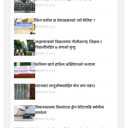
साउन २२, २०८३
किन चर्चामा छ शेयरबजारको ‘सर्ट सेलिङ’ ?
साउन २२, २०८३
थाइल्यान्डको विद्यालयमा गोलीकाण्ड, शिक्षक र
विद्यार्थीसहित ७ जनाको मृत्यु
साउन २२, २०८३
कमिसन खाने हाकिम अख्तियारको फन्दामा
साउन २१, २०८३
धरानबाट लागूऔषधसहित पाँच जना पक्राउ
साउन २१, २०८३
विमानस्थलमा विस्फोटक ड्रोन भेटिएपछि जर्मनीमा
सतर्कता
साउन २१, २०८३