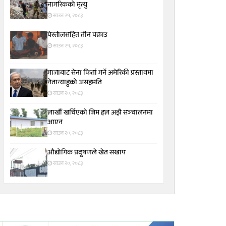
नागरिकको मृत्यु
साउन २१, २०८३
पेस्तोलसहित तीन पक्राउ
साउन २१, २०८३
गाजाबाट सेना फिर्ता गर्ने अमेरिकी प्रस्तावमा
नेतान्याहुको असहमति
साउन २०, २०८३
लाखौँ खर्चिएको जिम हल अझै सञ्चालनमा
आएन
साउन २०, २०८३
औद्योगिक प्रदूषणले खेत सखाप
साउन २०, २०८३