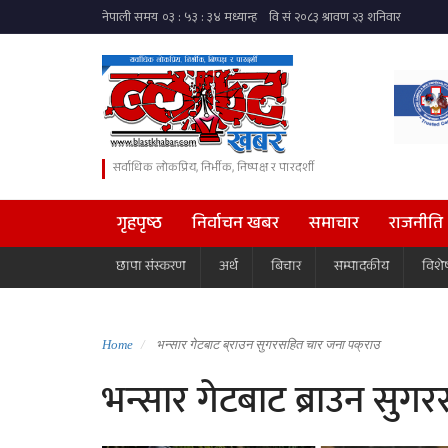
सर्वाधिक लोकप्रिय, निर्भीक, निष्पक्ष र पारदर्शी
गृहपृष्ठ
निर्वाचन खबर
समाचार
राजनीति
छापा संस्करण
अर्थ
बिचार
सम्पादकीय
विशे
Home
भन्सार गेटबाट ब्राउन सुगरसहित चार जना पक्राउ
भन्सार गेटबाट ब्राउन सुग