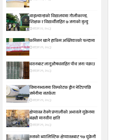
थाइल्यान्डको विद्यालयमा गोलीकाण्ड,
शिक्षक र विद्यार्थीसहित ७ जनाको मृत्यु
साउन २२, २०८३
कमिसन खाने हाकिम अख्तियारको फन्दामा
साउन २१, २०८३
धरानबाट लागूऔषधसहित पाँच जना पक्राउ
साउन २१, २०८३
विमानस्थलमा विस्फोटक ड्रोन भेटिएपछि
जर्मनीमा सतर्कता
साउन २१, २०८३
क्षेप्यास्त्र रोक्ने प्रणालीको अभावले युक्रेनमा
बढ्यो मानवीय क्षति
साउन २१, २०८३
रुसको ब्यालिस्टिक क्षेप्यास्त्रबाट १७ युक्रेनी