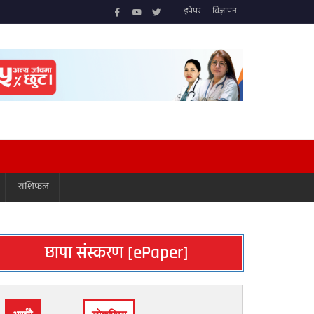
इपेपर
विज्ञापन
राशिफल
छापा संस्करण [ePaper]