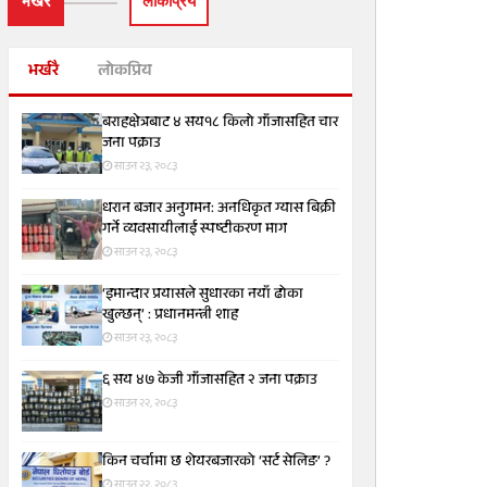
भर्खरै
लाेकप्रिय
भर्खरै
लोकप्रिय
बराहक्षेत्रबाट ४ सय१८ किलो गाँजासहित चार
जना पक्राउ
साउन २३, २०८३
धरान बजार अनुगमन: अनधिकृत ग्यास बिक्री
गर्ने व्यवसायीलाई स्पष्टीकरण माग
साउन २३, २०८३
‘इमान्दार प्रयासले सुधारका नयाँ ढोका
खुल्छन्’ : प्रधानमन्त्री शाह
साउन २३, २०८३
६ सय ४७ केजी गाँजासहित २ जना पक्राउ
साउन २२, २०८३
किन चर्चामा छ शेयरबजारको ‘सर्ट सेलिङ’ ?
साउन २२, २०८३