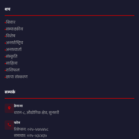
थप
बिचार
सम्पादकीय
विशेष
अन्तर्राष्ट्रिय
अन्तरवार्ता
संस्कृति
साहित्य
राशिफल
छापा संस्करण
सम्पर्क
ठेगाना
धरान-८, औद्योगिक क्षेत्र, सुनसरी
फोन
रिसेप्सन: ०२५-५७५४५८
समाचार: ०२५-५३८४३५