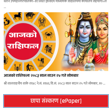
धरान उपमहानगरपालिका–११ स्थित ज्ञानोदय माध्यमिक विद्यालयमा कार्यालय सहयोगी÷ल
...
आजको राशिफलः २०८३ साल साउन २५ गते सोमबार
श्री शालवाहनीय शाके १९४८ ने.सं. ११४६ वि.सं. २०८३ साल साउन २५ गते सोमबार, १० ...
छापा संस्करण [ePaper]