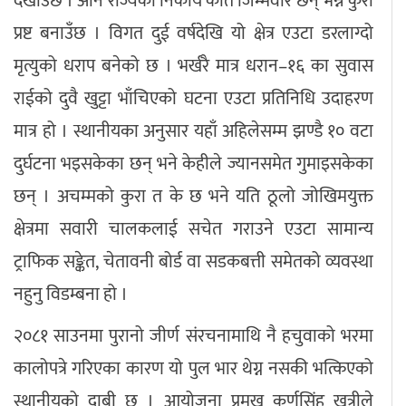
देखाउँछ । अनि राज्यका निकाय कति जिम्मेवार छन् भन्ने कुरा
प्रष्ट बनाउँछ । विगत दुई वर्षदेखि यो क्षेत्र एउटा डरलाग्दो
मृत्युको धराप बनेको छ । भर्खरै मात्र धरान–१६ का सुवास
राईको दुवै खुट्टा भाँचिएको घटना एउटा प्रतिनिधि उदाहरण
मात्र हो । स्थानीयका अनुसार यहाँ अहिलेसम्म झण्डै १० वटा
दुर्घटना भइसकेका छन् भने केहीले ज्यानसमेत गुमाइसकेका
छन् । अचम्मको कुरा त के छ भने यति ठूलो जोखिमयुक्त
क्षेत्रमा सवारी चालकलाई सचेत गराउने एउटा सामान्य
ट्राफिक सङ्केत, चेतावनी बोर्ड वा सडकबत्ती समेतको व्यवस्था
नहुनु विडम्बना हो ।
२०८१ साउनमा पुरानो जीर्ण संरचनामाथि नै हचुवाको भरमा
कालोपत्रे गरिएका कारण यो पुल भार थेग्न नसकी भत्किएको
स्थानीयको दाबी छ । आयोजना प्रमुख कर्णसिंह खत्रीले