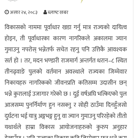
अपराध
असार २४, २०८३
ब्लाष्ट खबर
विकासको नाममा पूर्वाधार खडा गर्नु मात्र राज्यको दायित्व
छापा समाचार
होइन, ती पूर्वाधारका कारण नागरिकले अकालमा ज्यान
थप विभाग
गुमाउनु नपरोस् भन्नेतर्फ सचेत रहनु पनि उत्तिकै आवश्यक
छापा संस्करण
अर्थ
बिचार
सम्पादकीय
विशेष
सर्त हो । तर, मदन भण्डारी राजमार्ग अन्तर्गत धरान–८ स्थित
अन्तर्राष्ट्रिय / प्रवास
अन्तरवार्ता
संस्कृति
साहित्य
ब्लग/रिभ्यु
तीनढ्वाङे पुलको वर्तमान अवस्थाले राज्यका जिम्मेवार
राशिफल
निकायहरु नागरिकको जीवनप्रति कतिसम्म उदासीन छन्
भन्ने कुरालाई उजागार गरेको छ । दुई वर्षअघि भत्किएको पुल
आजसम्म पुनर्निर्माण हुन नसक्नु र सोही ठाउँमा दिनहुँजसो
दुर्घटना भई यात्रु अङ्गभङ्ग हुनु वा ज्यान गुमाउनु परिरहेको तीतो
यथार्थले हाम्रा विकास आयोजनाहरुको कुरुप अनुहार