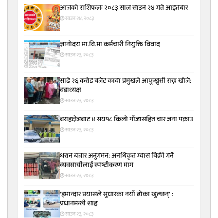
आजको राशिफलः २०८३ साल साउन २४ गते आइतबार
साउन २४, २०८३
ज्ञानोदय मा.वि.मा कर्मचारी नियुक्ति विवाद
साउन २३, २०८३
साढे २६ करोड बजेट कावा प्रमुखले आफूखुसी राख्न खोजे:
वडाध्यक्ष
साउन २३, २०८३
बराहक्षेत्रबाट ४ सय१८ किलो गाँजासहित चार जना पक्राउ
साउन २३, २०८३
धरान बजार अनुगमन: अनधिकृत ग्यास बिक्री गर्ने
व्यवसायीलाई स्पष्टीकरण माग
साउन २३, २०८३
‘इमान्दार प्रयासले सुधारका नयाँ ढोका खुल्छन्’ :
प्रधानमन्त्री शाह
साउन २३, २०८३