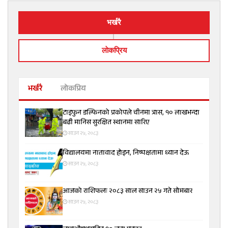
भर्खरै
लाेकप्रिय
भर्खरै
लोकप्रिय
टाइफुन डल्फिनको प्रकोपले चीनमा त्रास, १० लाखभन्दा
बढी मानिस सुरक्षित स्थानमा सारिए
साउन २५, २०८३
विद्यालयमा नातावाद होइन, निष्पक्षतामा ध्यान देऊ
साउन २५, २०८३
आजको राशिफलः २०८३ साल साउन २५ गते सोमबार
साउन २५, २०८३