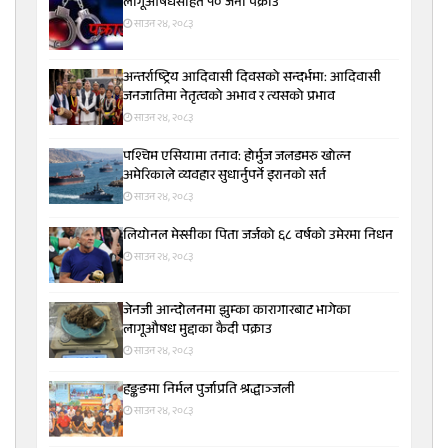
लागूऔषधसहित १० जना पक्राउ
साउन २४, २०८३
अन्तर्राष्ट्रिय आदिवासी दिवसको सन्दर्भमा: आदिवासी
जनजातिमा नेतृत्वको अभाव र त्यसको प्रभाव
साउन २४, २०८३
पश्चिम एसियामा तनाव: होर्मुज जलडमरु खोल्न
अमेरिकाले व्यवहार सुधार्नुपर्ने इरानको सर्त
साउन २४, २०८३
लियोनल मेस्सीका पिता जर्जको ६८ वर्षको उमेरमा निधन
साउन २४, २०८३
जेनजी आन्दोलनमा झुम्का कारागारबाट भागेका
लागूऔषध मुद्दाका कैदी पक्राउ
साउन २४, २०८३
हङ्कङमा निर्मल पुर्जाप्रति श्रद्धाञ्जली
साउन २४, २०८३