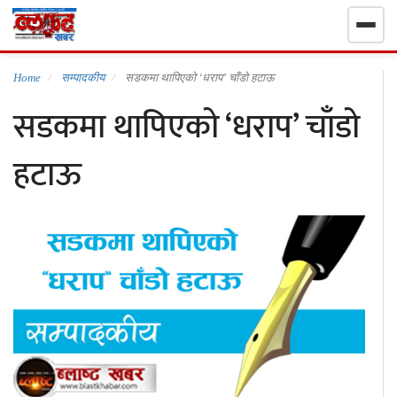
गृहपृष्ठ
Home
सम्पादकीय
सडकमा थापिएको ‘धराप’ चाँडो हटाऊ
सडकमा थापिएको ‘धराप’ चाँडो
निर्वाचन खबर
हटाऊ
समाचार
राजनीति
राष्ट्रिय
खेलकुद
स्वास्थ्य