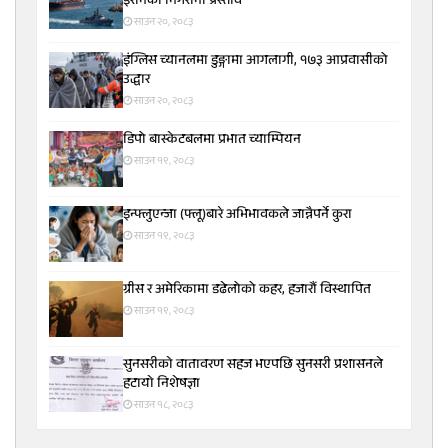
इरानको निगरानी प्रस्ताव
साउन २०, २०८३
इंग्लिस च्यानलमा डुङ्गामा आगलागी, १७३ आप्रवासीको
उद्धार
साउन २०, २०८३
डिपो बास्केटबलमा प्रभात च्याम्पियन
साउन १९, २०८३
इन्फ्लुएन्जा (फ्लू)बारे अभिभावकले जान्नैपर्ने कुरा
साउन १९, २०८३
ग्रीस र अमेरिकामा डढेलोको कहर, हजारौं विस्थापित
साउन १९, २०८३
सुनसरीकाे वातावरण सहज भएपछि सुनसरी प्रशासनले
हटायाे निशेषज्ञा
साउन १८, २०८३