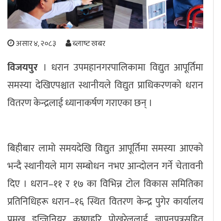
अपराध
असार ४, २०८३
ब्लाष्ट खबर
छापा समाचार
विजयपुर
। धरान उपमहानगरपालिकामा विद्युत आपूर्तिमा
थप विभाग
समस्या देखिएपश्चात स्थानीयले विद्युत प्राधिकरणको धरान
छापा संस्करण
अर्थ
बिचार
सम्पादकीय
विशेष
वितरण केन्द्रलाई ध्यानाकर्षण गराएका छन् ।
अन्तर्राष्ट्रिय / प्रवास
अन्तरवार्ता
संस्कृति
साहित्य
ब्लग/रिभ्यु
राशिफल
बिहीबार लामो समयदेखि विद्युत आपूर्तिमा समस्या आएको
भन्दै स्थानीयले माग सम्बोधन नभए आन्दोलन गर्ने चेतावनी
दिए । धरान–११ र १७ का विभिन्न टोल विकास समितिका
प्रतिनिधिहरू धरान–१६ स्थित वितरण केन्द्र पुगेर कार्यालय
प्रमुख इन्जिनियर कृष्णहरि पोखरेललाई ज्ञापनपत्रसहित