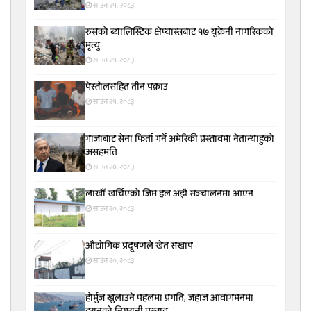
साउन २१, २०८३
रुसको ब्यालिस्टिक क्षेप्यास्त्रबाट १७ युक्रेनी नागरिकको
मृत्यु
साउन २१, २०८३
पेस्तोलसहित तीन पक्राउ
साउन २१, २०८३
गाजाबाट सेना फिर्ता गर्ने अमेरिकी प्रस्तावमा नेतान्याहुको
असहमति
साउन २०, २०८३
लाखौँ खर्चिएको जिम हल अझै सञ्चालनमा आएन
साउन २०, २०८३
औद्योगिक प्रदूषणले खेत सखाप
साउन २०, २०८३
होर्मुज खुलाउने पहलमा प्रगति, जहाज आवागमनमा