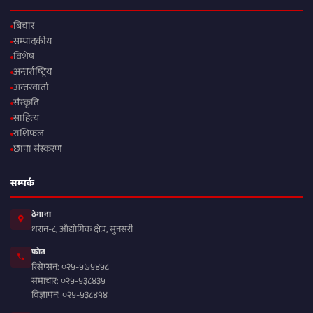
बिचार
सम्पादकीय
विशेष
अन्तर्राष्ट्रिय
अन्तरवार्ता
संस्कृति
साहित्य
राशिफल
छापा संस्करण
सम्पर्क
ठेगाना
धरान-८, औद्योगिक क्षेत्र, सुनसरी
फोन
रिसेप्सन: ०२५-५७५४५८
समाचार: ०२५-५३८४३५
विज्ञापन: ०२५-५३८४१४