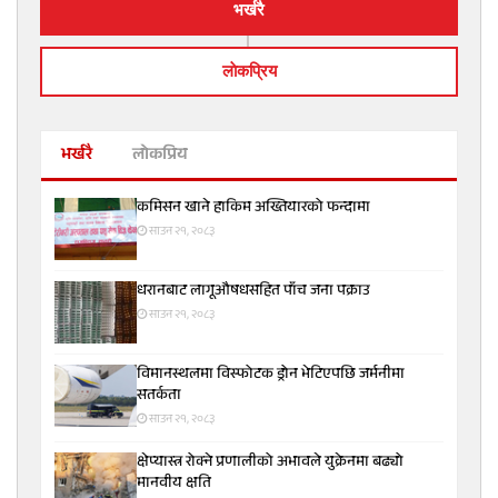
भर्खरै
लाेकप्रिय
भर्खरै
लोकप्रिय
कमिसन खाने हाकिम अख्तियारको फन्दामा
साउन २१, २०८३
धरानबाट लागूऔषधसहित पाँच जना पक्राउ
साउन २१, २०८३
विमानस्थलमा विस्फोटक ड्रोन भेटिएपछि जर्मनीमा
सतर्कता
साउन २१, २०८३
क्षेप्यास्त्र रोक्ने प्रणालीको अभावले युक्रेनमा बढ्यो
मानवीय क्षति