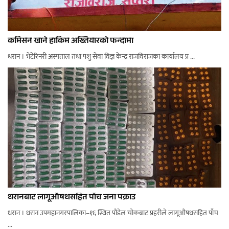
कमिसन खाने हाकिम अख्तियारको फन्दामा
धरान । भेटेरिनरी अस्पताल तथा पशु सेवा विज्ञ केन्द्र राजविराजका कार्यालय प्र ...
धरानबाट लागूऔषधसहित पाँच जना पक्राउ
धरान । धरान उपमहानगरपालिका–१६ स्थित पौडेल चोकबाट प्रहरीले लागूऔषधसहित पाँच
...